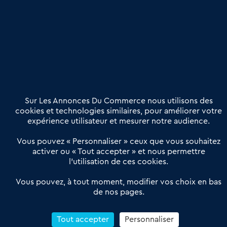
Publier une annonce
Etre accompagné
Nous contacter
02 54 56 03 17
Contactez-nous
Villes et Territoires
Notre solution
Offres Pro
Sur Les Annonces Du Commerce nous utilisons des
Actualités
Qui sommes nous ?
cookies et technologies similaires, pour améliorer votre
expérience utilisateur et mesurer notre audience.
Derniers articles
Vous pouvez « Personnaliser » ceux que vous souhaitez
activer ou « Tout accepter » et nous permettre
Réseau 3C : un partenaire national dédié aux transactions
l’utilisation de ces cookies.
d’entreprises et de commerces
Petitscommerces : Un partenariat au service du commerce de
Vous pouvez, à tout moment, modifier vos choix en bas
de nos pages.
proximité et des territoires
1er Baromètre de la transmission de fonds de commerce
Reprendre un Restaurant Rapide
Tout accepter
Personnaliser