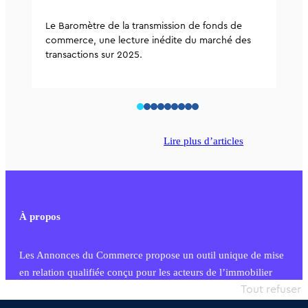
Le Baromètre de la transmission de fonds de
commerce, une lecture inédite du marché des
transactions sur 2025.
Lire plus d’articles
À propos
Les Annonces du Commerce propose un outil unique de mise
en relation qualifiée conçu pour les acteurs de l’immobilier
commercial et les collectivités territoriales, simple et intégrant
Tout refuser
une dimension humaine