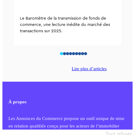
Le Baromètre de la transmission de fonds de
commerce, une lecture inédite du marché des
transactions sur 2025.
Lire plus d’articles
À propos
Les Annonces du Commerce propose un outil unique de mise
en relation qualifiée conçu pour les acteurs de l’immobilier
commercial et les collectivités territoriales, simple et intégrant
Tout refuser