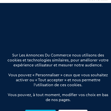
une dimension humaine
Publier une annonce
Etre accompagné
Nous contacter
02 54 56 03 17
Contactez-nous
Villes et Territoires
Notre solution
Offres Pro
Sur Les Annonces Du Commerce nous utilisons des
Actualités
Qui sommes nous ?
cookies et technologies similaires, pour améliorer votre
expérience utilisateur et mesurer notre audience.
Derniers articles
Vous pouvez « Personnaliser » ceux que vous souhaitez
activer ou « Tout accepter » et nous permettre
Réseau 3C : un partenaire national dédié aux transactions
l’utilisation de ces cookies.
d’entreprises et de commerces
Petitscommerces : Un partenariat au service du commerce de
Vous pouvez, à tout moment, modifier vos choix en bas
de nos pages.
proximité et des territoires
1er Baromètre de la transmission de fonds de commerce