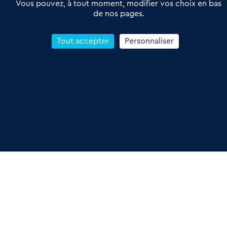
Vous pouvez, à tout moment, modifier vos choix en bas
de nos pages.
Tout accepter
Personnaliser
À propos
Les Annonces du Commerce propose un outil unique de mise
en relation qualifiée conçu pour les acteurs de l’immobilier