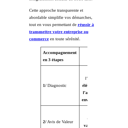
Cette approche transparente et
abordable simplifie vos démarches,
tout en vous permettant de
réussir à
transmettre votre entreprise ou
commerce
en toute sérénité.
Accompagnement
890€ ht
en 3 étapes
Etude de
l’ensemble des
1/
Diagnostic
éléments relatif à
l’affaire
et Etude
environnementale
Réalisation
d’un
avis de
2/
Avis de Valeur
valeur
précis de