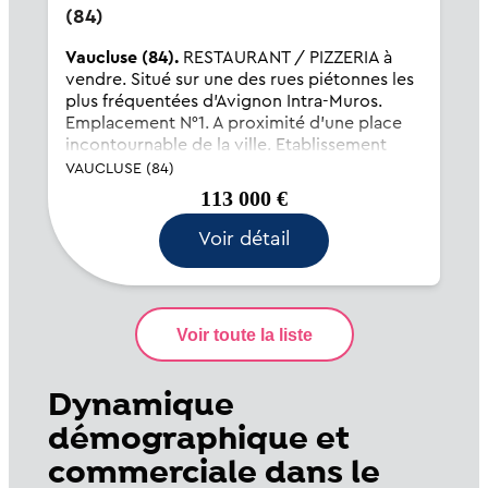
(84)
Vaucluse (84).
RESTAURANT / PIZZERIA à
vendre. Situé sur une des rues piétonnes les
plus fréquentées d'Avignon Intra-Muros.
Emplacement N°1. A proximité d'une place
incontournable de la ville. Etablissement
proposant une vingtaine de couverts à
VAUCLUSE (84)
l'intérieur et 40...
113 000 €
Voir détail
Dynamique
démographique et
commerciale dans le