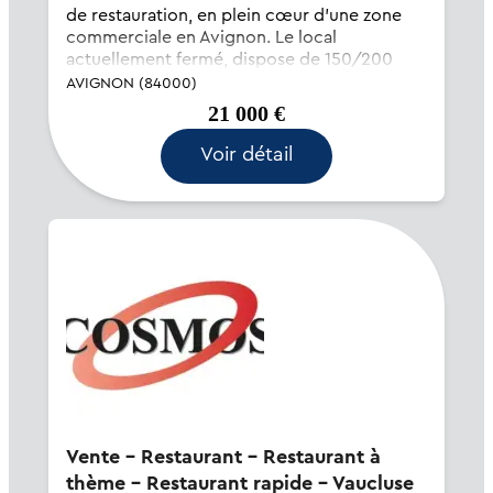
de restauration, en plein cœur d'une zone
commerciale en Avignon. Le local
actuellement fermé, dispose de 150/200
couverts en intérieur, Terrasse extérieure et
AVIGNON (84000)
un grand parki...
21 000 €
Voir détail
Vente - Restaurant - Restaurant à
thème - Restaurant rapide - Vaucluse