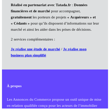
Réalisé en partenariat avec Tatada.fr
:
Données
financières et de marché
pour accompagner,
gratuitement
les porteurs de projets
« Acquéreurs » et
« Cédants »
pour qu’ils disposent d’informations sur leur
marché et ainsi les aider dans les prises de décisions.
2 services complémentaires :
Je réalise une étude de marché
/
Je réalise mon
business plan simplifié
À propos
Les Annonces du Commerce propose un outil unique de mise
en relation qualifiée conçu pour les acteurs de l’immobilier