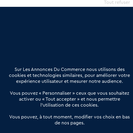
commercial et les collectivités territoriales, simple et intégrant
Tout refuser
une dimension humaine
Publier une annonce
Etre accompagné
Nous contacter
02 54 56 03 17
Contactez-nous
Villes et Territoires
Notre solution
Offres Pro
Sur Les Annonces Du Commerce nous utilisons des
Actualités
Qui sommes nous ?
cookies et technologies similaires, pour améliorer votre
expérience utilisateur et mesurer notre audience.
Derniers articles
Vous pouvez « Personnaliser » ceux que vous souhaitez
activer ou « Tout accepter » et nous permettre
Réseau 3C : un partenaire national dédié aux transactions
l’utilisation de ces cookies.
d’entreprises et de commerces
Petitscommerces : Un partenariat au service du commerce de
Vous pouvez, à tout moment, modifier vos choix en bas
de nos pages.
proximité et des territoires
1er Baromètre de la transmission de fonds de commerce