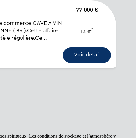
77 000 €
de commerce CAVE A VIN
2
NE ( 89 ).Cette affaire
125m
èle régulière.Ce...
Voir détail
utres spiritueux. Les conditions de stockage et l’atmosphère y