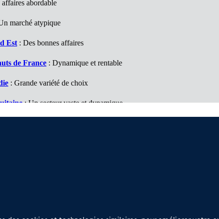
 affaires abordable
 Un marché atypique
d Est
: Des bonnes affaires
auts de France
: Dynamique et rentable
die
: Grande variété de choix
uitaine
: Un secteur vaste et dynamique
tanie
: Villes et campagne
ys de la Loire
: Du choix et de belles affaires
Nous contacter
D