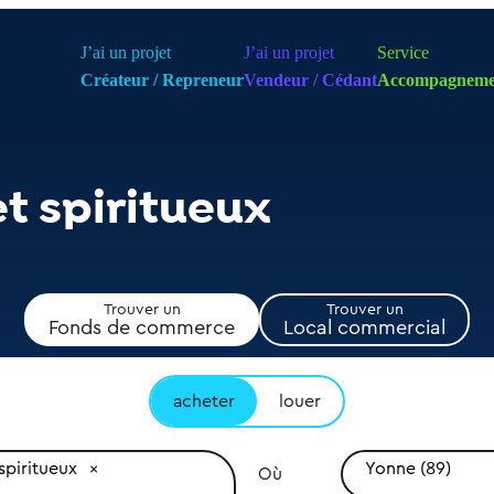
J’ai un projet
J’ai un projet
Service
Créateur / Repreneur
Vendeur / Cédant
Accompagneme
t spiritueux
Trouver un
Trouver un
Fonds de commerce
Local commercial
acheter
louer
spiritueux
Yonne (89)
Où