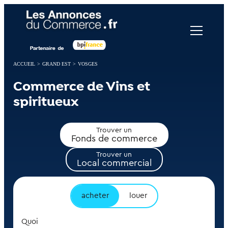
Panneau de gestion des cookies
ACCUEIL
>
GRAND EST
>
VOSGES
Commerce de Vins et
spiritueux
Trouver un
Fonds de commerce
Trouver un
Local commercial
acheter
louer
Quoi