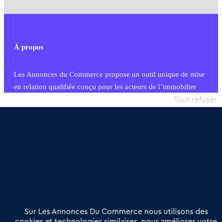
À propos
Les Annonces du Commerce propose un outil unique de mise
en relation qualifiée conçu pour les acteurs de l’immobilier
commercial et les collectivités territoriales, simple et intégrant
Tout refuser
une dimension humaine
Publier une annonce
Etre accompagné
Nous contacter
02 54 56 03 17
Contactez-nous
Villes et Territoires
Notre solution
Offres Pro
Sur Les Annonces Du Commerce nous utilisons des
Actualités
Qui sommes nous ?
cookies et technologies similaires, pour améliorer votre