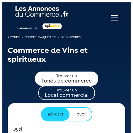
Panneau de gestion des cookies
ACCUEIL
>
NOUVELLE-AQUITAINE
>
DEUX-SÈVRES
Commerce de Vins et
spiritueux
Trouver un
Fonds de commerce
Trouver un
Local commercial
acheter
louer
Quoi