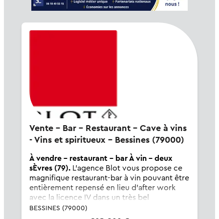
Vente - Bar - Restaurant - Cave à vins
- Vins et spiritueux - Bessines (79000)
À vendre - restaurant - bar À vin - deux
sÈvres (79).
L'agence Blot vous propose ce
magnifique restaurant-bar à vin pouvant être
entièrement repensé en lieu d'after work
avec la licence IV dans un très bel
environnement des Deux-Sèvres. Son chiffre
BESSINES (79000)
d'affaires de 870 000 € génère une