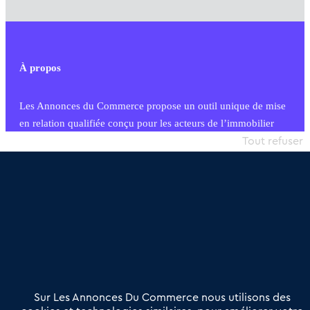
À propos
Les Annonces du Commerce propose un outil unique de mise
en relation qualifiée conçu pour les acteurs de l’immobilier
commercial et les collectivités territoriales, simple et intégrant
Tout refuser
une dimension humaine
Publier une annonce
Etre accompagné
Nous contacter
02 54 56 03 17
Contactez-nous
Villes et Territoires
Notre solution
Offres Pro
Sur Les Annonces Du Commerce nous utilisons des
Actualités