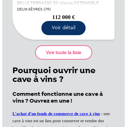
BELLE TERRASSE 50 places EXTENSIBLE
Affaire de qualité, sans PMU, offrant
DEUX-SÈVRES (79)
beaucoup de références bio et régionales.
112 000 €
LOGEME...
Voir détail
Pourquoi ouvrir une
cave à vins ?
Comment fonctionne une cave à
vins ? Ouvrez en une !
L’achat d’un fonds de commerce de cave à vins
: une
cave à vins est un lieu pour conserver et vendre des