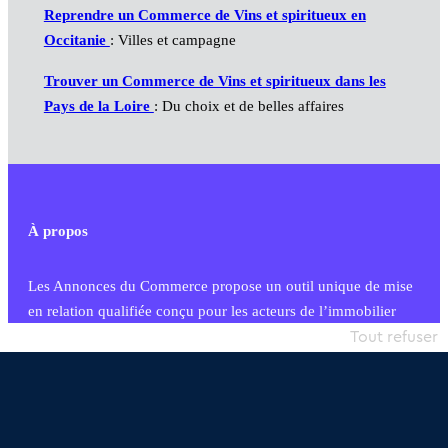
Reprendre un Commerce de Vins et spiritueux en
Occitanie
: Villes et campagne
Trouver un Commerce de Vins et spiritueux dans les
Pays de la Loire
: Du choix et de belles affaires
À propos
Les Annonces du Commerce propose un outil unique de mise
en relation qualifiée conçu pour les acteurs de l’immobilier
commercial et les collectivités territoriales, simple et intégrant
Tout refuser
une dimension humaine
Publier une annonce
Etre accompagné
Nous contacter