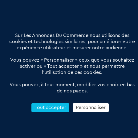
02 54 56 03 17
Contactez-nous
Villes et Territoires
Notre solution
Offres Pro
Sur Les Annonces Du Commerce nous utilisons des
Actualités
Qui sommes nous ?
cookies et technologies similaires, pour améliorer votre
expérience utilisateur et mesurer notre audience.
Derniers articles
Vous pouvez « Personnaliser » ceux que vous souhaitez
activer ou « Tout accepter » et nous permettre
Réseau 3C : un partenaire national dédié aux transactions
l’utilisation de ces cookies.
d’entreprises et de commerces
Petitscommerces : Un partenariat au service du commerce de
Vous pouvez, à tout moment, modifier vos choix en bas
de nos pages.
proximité et des territoires
1er Baromètre de la transmission de fonds de commerce
Reprendre un Restaurant Rapide
Tout accepter
Personnaliser
Céder son Fonds de Commerce : Comment réussir sa vente
4.6
13 avis Google