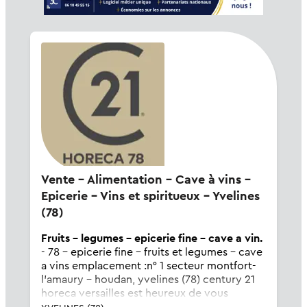
Vente - Alimentation - Cave à vins -
Epicerie - Vins et spiritueux - Yvelines
(78)
Fruits - legumes - epicerie fine - cave a vin.
- 78 - epicerie fine - fruits et legumes - cave
a vins emplacement :n° 1 secteur montfort-
l'amaury - houdan, yvelines (78) century 21
horeca versailles est heureux de vous
présenter, , ce superbe fonds de commerce