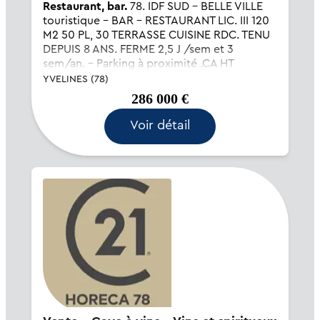
Restaurant, bar.
78. IDF SUD - BELLE VILLE
touristique - BAR - RESTAURANT LIC. III 120
M2 50 PL, 30 TERRASSE CUISINE RDC. TENU
DEPUIS 8 ANS. FERME 2,5 J /sem et 3
sem/an. - Parking à proximité .CA HT
607.000 €. FAIBLE LOYER 1.100 € mensuel
YVELINES (78)
APPARTEMENT 2/3 C...
286 000 €
Voir détail