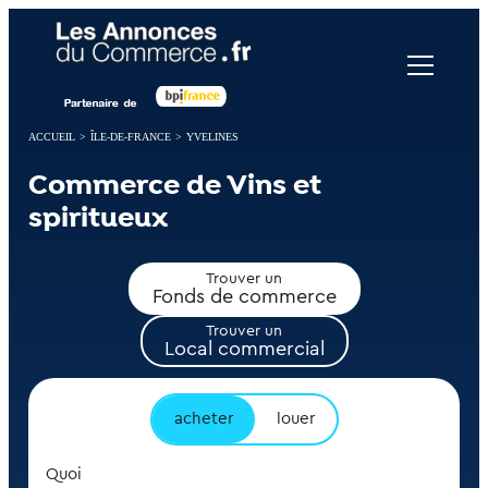
Panneau de gestion des cookies
ACCUEIL
>
ÎLE-DE-FRANCE
>
YVELINES
Commerce de Vins et
spiritueux
Trouver un
Fonds de commerce
Trouver un
Local commercial
acheter
louer
Quoi