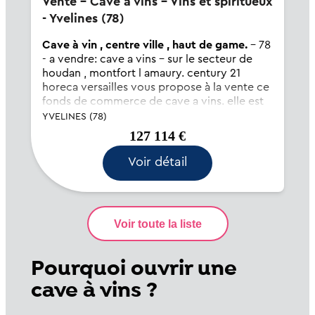
Vente - Cave à vins - Vins et spiritueux
- Yvelines (78)
Cave à vin , centre ville , haut de game.
- 78
- a vendre: cave a vins - sur le secteur de
houdan , montfort l amaury. century 21
horeca versailles vous propose à la vente ce
fonds de commerce de cave a vins. elle est
située dans un secteur recherché de l'ouest
YVELINES (78)
des yvelines. cette affaire jo...
127 114 €
Voir détail
Pourquoi ouvrir une
cave à vins ?