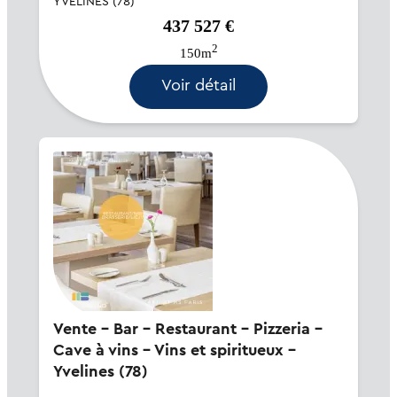
YVELINES (78)
d'alimentation situé en emplacement...
437 527 €
2
150m
Voir détail
Vente - Bar - Restaurant - Pizzeria -
Cave à vins - Vins et spiritueux -
Yvelines (78)