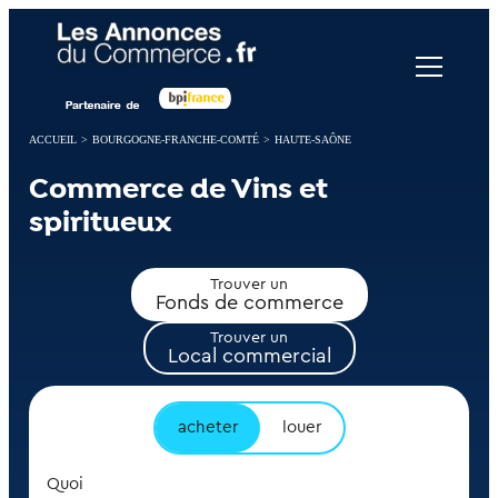
Panneau de gestion des cookies
ACCUEIL
>
BOURGOGNE-FRANCHE-COMTÉ
>
HAUTE-SAÔNE
Commerce de Vins et
spiritueux
Trouver un
Fonds de commerce
Trouver un
Local commercial
acheter
louer
Quoi