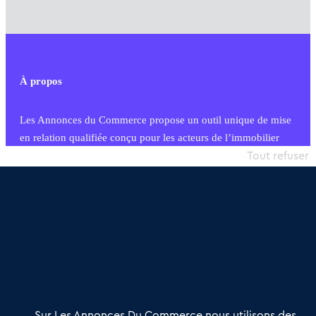
À propos
Les Annonces du Commerce propose un outil unique de mise
en relation qualifiée conçu pour les acteurs de l’immobilier
commercial et les collectivités territoriales, simple et intégrant
Tout refuser
une dimension humaine
Publier une annonce
Etre accompagné
Nous contacter
02 54 56 03 17
Contactez-nous
Villes et Territoires
Notre solution
Offres Pro
Sur Les Annonces Du Commerce nous utilisons des