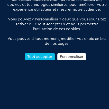
Actualités
Qui sommes nous ?
cookies et technologies similaires, pour améliorer votre
expérience utilisateur et mesurer notre audience.
Derniers articles
Vous pouvez « Personnaliser » ceux que vous souhaitez
activer ou « Tout accepter » et nous permettre
Réseau 3C : un partenaire national dédié aux transactions
l’utilisation de ces cookies.
d’entreprises et de commerces
Petitscommerces : Un partenariat au service du commerce de
Vous pouvez, à tout moment, modifier vos choix en bas
de nos pages.
proximité et des territoires
1er Baromètre de la transmission de fonds de commerce
Reprendre un Restaurant Rapide
Tout accepter
Personnaliser
Céder son Fonds de Commerce : Comment réussir sa vente
4.6
13 avis Google
Conditions Générales de Vente & d’Utilisation
Les Annonces du Commerce 2011-2026 – Tous droits réservés – réalisé
par
Dare Dare