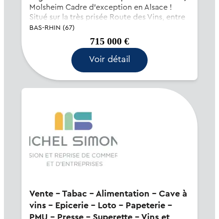
Molsheim Cadre d’exception en Alsace !
Situé sur la très prisée Route des Vins, entre
Obernai et Molsheim, ce restaurant vous
BAS-RHIN (67)
séduira par son charme, son élégance et...
715 000 €
Voir détail
Vente - Tabac - Alimentation - Cave à
vins - Epicerie - Loto - Papeterie -
PMU - Presse - Superette - Vins et