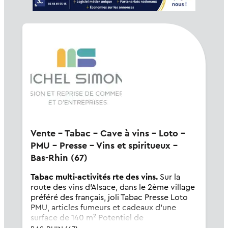
Vente - Tabac - Cave à vins - Loto -
PMU - Presse - Vins et spiritueux -
Bas-Rhin (67)
Tabac multi-activités rte des vins.
Sur la
route des vins d'Alsace, dans le 2ème village
préféré des français, joli Tabac Presse Loto
PMU, articles fumeurs et cadeaux d'une
surface de 140 m² Potentiel de
développement avec l'adjonction d'une