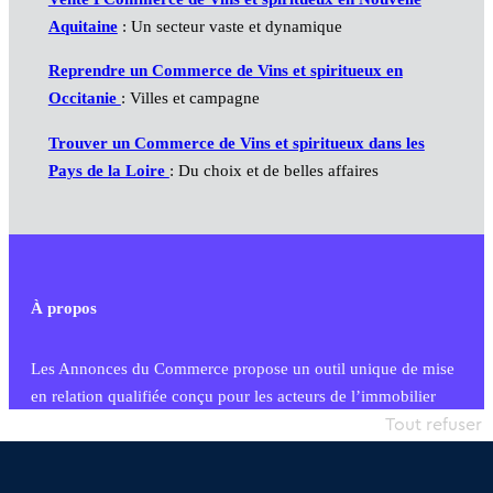
Aquitaine
: Un secteur vaste et dynamique
Reprendre un Commerce de Vins et spiritueux en
Occitanie
: Villes et campagne
Trouver un Commerce de Vins et spiritueux dans les
Pays de la Loire
: Du choix et de belles affaires
À propos
Les Annonces du Commerce propose un outil unique de mise
en relation qualifiée conçu pour les acteurs de l’immobilier
commercial et les collectivités territoriales, simple et intégrant
Tout refuser
une dimension humaine
Publier une annonce