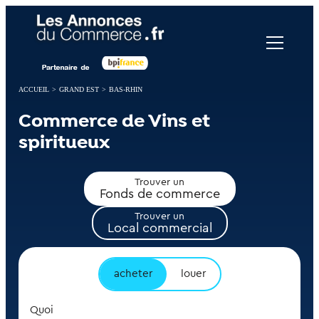
Panneau de gestion des cookies
ACCUEIL
>
GRAND EST
>
BAS-RHIN
Commerce de Vins et
spiritueux
Trouver un
Fonds de commerce
Trouver un
Local commercial
acheter
louer
Quoi