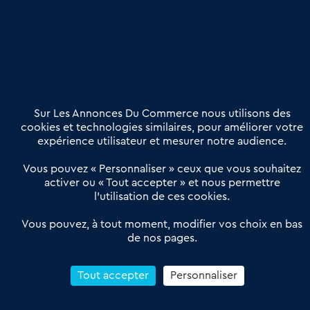
Etre accompagné
Nous contacter
02 54 56 03 17
Contactez-nous
Villes et Territoires
Notre solution
Offres Pro
Sur Les Annonces Du Commerce nous utilisons des
Actualités
Qui sommes nous ?
cookies et technologies similaires, pour améliorer votre
expérience utilisateur et mesurer notre audience.
Derniers articles
Vous pouvez « Personnaliser » ceux que vous souhaitez
activer ou « Tout accepter » et nous permettre
Réseau 3C : un partenaire national dédié aux transactions
l’utilisation de ces cookies.
d’entreprises et de commerces
Petitscommerces : Un partenariat au service du commerce de
Vous pouvez, à tout moment, modifier vos choix en bas
de nos pages.
proximité et des territoires
1er Baromètre de la transmission de fonds de commerce
Reprendre un Restaurant Rapide
Tout accepter
Personnaliser
Céder son Fonds de Commerce : Comment réussir sa vente