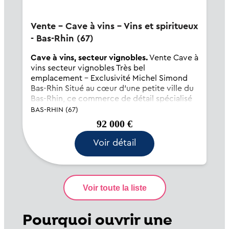
Vente - Cave à vins - Vins et spiritueux
- Bas-Rhin (67)
Cave à vins, secteur vignobles.
Vente Cave à
vins secteur vignobles Très bel
emplacement – Exclusivité Michel Simond
Bas-Rhin Situé au cœur d’une petite ville du
Bas-Rhin, ce commerce de détail spécialisé
bénéficie d’un environnement commercial
BAS-RHIN (67)
équilibré, mêlant commerces de...
92 000 €
Voir détail
Pourquoi ouvrir une