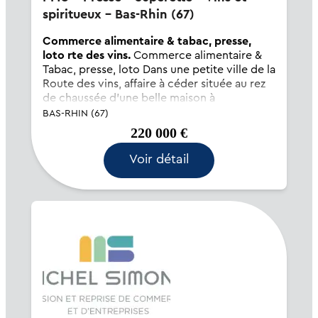
spiritueux - Bas-Rhin (67)
Commerce alimentaire & tabac, presse,
loto rte des vins.
Commerce alimentaire &
Tabac, presse, loto Dans une petite ville de la
Route des vins, affaire à céder située au rez
de chaussée d'une belle maison à
colombages donnant sur une place
BAS-RHIN (67)
pittoresque. L'emplacement permet de
220 000 €
drainer une clientèle im...
Voir détail