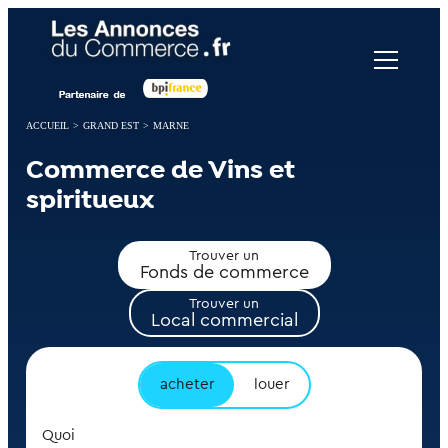
Panneau de gestion des cookies
ACCUEIL
>
GRAND EST
>
MARNE
Commerce de Vins et
spiritueux
Trouver un
Fonds de commerce
Trouver un
Local commercial
acheter
louer
Quoi