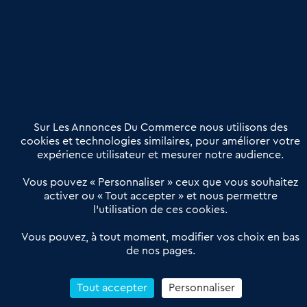
Publier une annonce
Etre accompagné
Nous contacter
02 54 56 03 17
Contactez-nous
Villes et Territoires
Notre solution
Offres Pro
Sur Les Annonces Du Commerce nous utilisons des
Actualités
Qui sommes nous ?
cookies et technologies similaires, pour améliorer votre
expérience utilisateur et mesurer notre audience.
Derniers articles
Vous pouvez « Personnaliser » ceux que vous souhaitez
activer ou « Tout accepter » et nous permettre
Réseau 3C : un partenaire national dédié aux transactions
l’utilisation de ces cookies.
d’entreprises et de commerces
Petitscommerces : Un partenariat au service du commerce de
Vous pouvez, à tout moment, modifier vos choix en bas
de nos pages.
proximité et des territoires
1er Baromètre de la transmission de fonds de commerce
Reprendre un Restaurant Rapide
Tout accepter
Personnaliser
Céder son Fonds de Commerce : Comment réussir sa vente