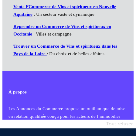
Vente FCommerce de Vins et spiritueux en Nouvelle
Aquitaine
: Un secteur vaste et dynamique
Reprendre un Commerce de Vins et spiritueux en
Occitanie
: Villes et campagne
Trouver un Commerce de Vins et spiritueux dans les
Pays de la Loire
: Du choix et de belles affaires
À propos
Les Annonces du Commerce propose un outil unique de mise
en relation qualifiée conçu pour les acteurs de l’immobilier
commercial et les collectivités territoriales, simple et intégrant
Tout refuser
une dimension humaine