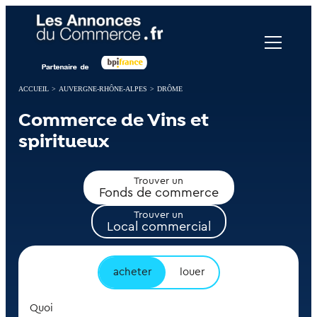
Panneau de gestion des cookies
ACCUEIL
>
AUVERGNE-RHÔNE-ALPES
>
DRÔME
Commerce de Vins et
spiritueux
Trouver un
Fonds de commerce
Trouver un
Local commercial
acheter
louer
Quoi