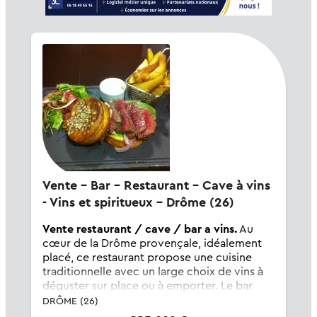
Vente - Bar - Restaurant - Cave à vins
- Vins et spiritueux - Drôme (26)
Vente restaurant / cave / bar a vins.
Au
cœur de la Drôme provençale, idéalement
placé, ce restaurant propose une cuisine
traditionnelle avec un large choix de vins à
déguster sur place ou à emporter. Le bar
dispose également de la licence IV. Clientèle
DRÔME (26)
locale et fidèle toute l'année da...