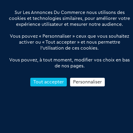
Villes et Territoires
Notre solution
Offres Pro
Sur Les Annonces Du Commerce nous utilisons des
Actualités
Qui sommes nous ?
cookies et technologies similaires, pour améliorer votre
expérience utilisateur et mesurer notre audience.
Derniers articles
Vous pouvez « Personnaliser » ceux que vous souhaitez
activer ou « Tout accepter » et nous permettre
Réseau 3C : un partenaire national dédié aux transactions
l’utilisation de ces cookies.
d’entreprises et de commerces
Petitscommerces : Un partenariat au service du commerce de
Vous pouvez, à tout moment, modifier vos choix en bas
de nos pages.
proximité et des territoires
1er Baromètre de la transmission de fonds de commerce
Reprendre un Restaurant Rapide
Tout accepter
Personnaliser
Céder son Fonds de Commerce : Comment réussir sa vente
4.6
13 avis Google
Conditions Générales de Vente & d’Utilisation
Les Annonces du Commerce 2011-2026 – Tous droits réservés – réalisé