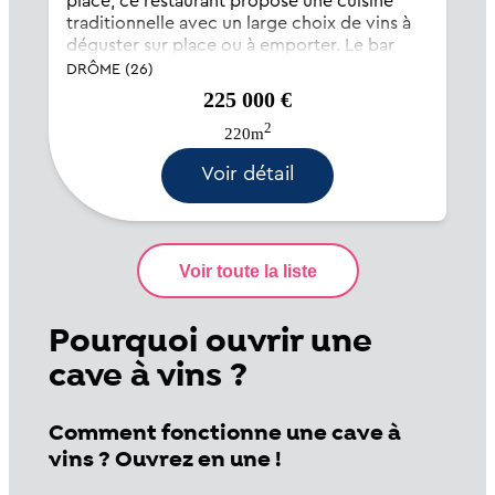
placé, ce restaurant propose une cuisine
traditionnelle avec un large choix de vins à
déguster sur place ou à emporter. Le bar
dispose également de la licence IV. Clientèle
DRÔME (26)
locale et fidèle toute l'année da...
225 000 €
2
220m
Voir détail
Pourquoi ouvrir une
cave à vins ?
Comment fonctionne une cave à
vins ? Ouvrez en une !