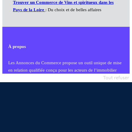
Trouver un Commerce de Vins et spiritueux dans les
Pays de la Loire
: Du choix et de belles affaires
À propos
Les Annonces du Commerce propose un outil unique de mise
en relation qualifiée conçu pour les acteurs de l’immobilier
commercial et les collectivités territoriales, simple et intégrant
Tout refuser
une dimension humaine
Publier une annonce
Etre accompagné
Nous contacter
02 54 56 03 17
Contactez-nous