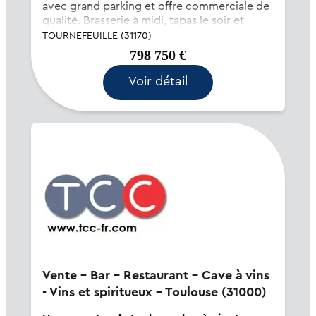
avec grand parking et offre commerciale de
qualité. Brasserie à midi, tapas le soir et
solide activité complémentaire de cave à
TOURNEFEUILLE (31170)
vins. 80 places intérieures, 120 en terrasse,
798 750 €
équipements...
Voir détail
Vente - Bar - Restaurant - Cave à vins
- Vins et spiritueux - Toulouse (31000)