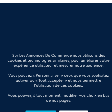
une dimension humaine
Publier une annonce
Etre accompagné
Nous contacter
02 54 56 03 17
Contactez-nous
Villes et Territoires
Notre solution
Offres Pro
Sur Les Annonces Du Commerce nous utilisons des
Actualités
Qui sommes nous ?
cookies et technologies similaires, pour améliorer votre
expérience utilisateur et mesurer notre audience.
Derniers articles
Vous pouvez « Personnaliser » ceux que vous souhaitez
activer ou « Tout accepter » et nous permettre
Réseau 3C : un partenaire national dédié aux transactions
l’utilisation de ces cookies.
d’entreprises et de commerces
Petitscommerces : Un partenariat au service du commerce de
Vous pouvez, à tout moment, modifier vos choix en bas
de nos pages.
proximité et des territoires
1er Baromètre de la transmission de fonds de commerce