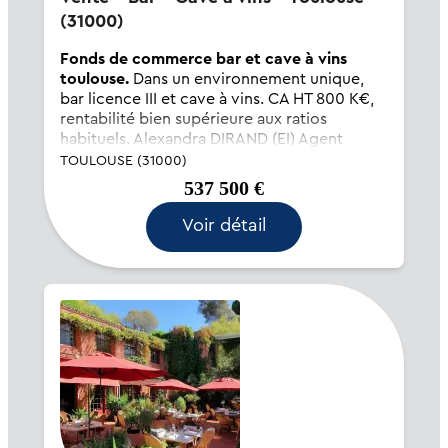
(31000)
Fonds de commerce bar et cave à vins
toulouse.
Dans un environnement unique,
bar licence III et cave à vins. CA HT 800 K€,
rentabilité bien supérieure aux ratios
habituels. Alexandra DIRAND (EI) Agent
Commercial - Numéro RSAC : 432205318 -
TOULOUSE (31000)
Toulouse.
537 500 €
Voir détail