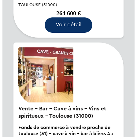
Agent Commercial - Numéro RSAC :
TOULOUSE (31000)
432205318 - Toulouse.
264 600 €
Voir détail
Vente - Bar - Cave à vins - Vins et
spiritueux - Toulouse (31000)
Fonds de commerce à vendre proche de
toulouse (31) - cave à vin - bar à bière.
Au