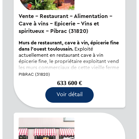
Vente - Restaurant - Alimentation -
Cave à vins - Epicerie - Vins et
spiritueux - Pibrac (31820)
Murs de restaurant, cave à vin, épicerie fine
dans l'ouest toulousain.
Exploité
actuellement en restaurant cave à vin
épicerie fine, le propriétaire exploitant vend
les murs commerciaux de cette vieille ferme
rénovée sur un axe passant de l'ouest
PIBRAC (31820)
toulousain. Surface de 330 m² répartis sur 2
633 600 €
niveaux. 1245 m² de terrain p...
Voir détail