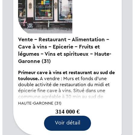
Vente - Restaurant - Alimentation -
Cave à vins - Epicerie - Fruits et
légumes - Vins et spiritueux - Haute-
Garonne (31)
Primeur cave à vins et restaurant au sud de
toulouse.
A vendre : Murs et fonds d'une
double activité de restauration du midi et
épicerie fine cave à vins. Situé dans une
commune agréable à 30 min au sud de
Toulouse, le local se trouve sur l'axe
HAUTE-GARONNE (31)
traversant la commune et jouit donc d'une
314 000 €
bonne visibil...
Voir détail