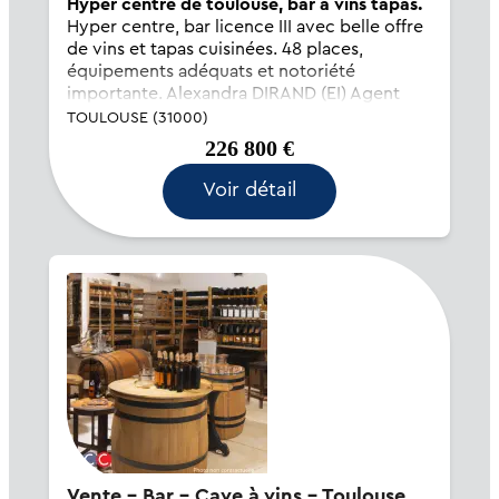
Hyper centre de toulouse, bar à vins tapas.
Hyper centre, bar licence III avec belle offre
de vins et tapas cuisinées. 48 places,
équipements adéquats et notoriété
importante. Alexandra DIRAND (EI) Agent
Commercial - Numéro RSAC : 432205318 -
TOULOUSE (31000)
Toulouse.
226 800 €
Voir détail
Vente - Bar - Cave à vins - Toulouse