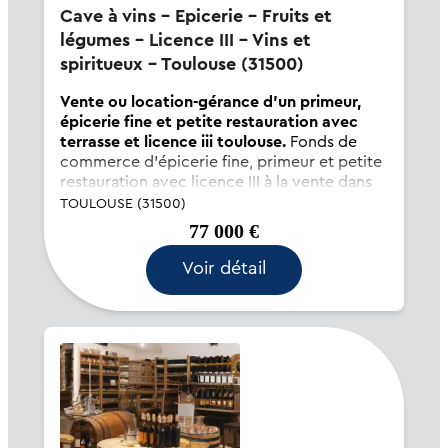
Cave à vins - Epicerie - Fruits et
légumes - Licence III - Vins et
spiritueux - Toulouse (31500)
Vente ou location-gérance d'un primeur,
épicerie fine et petite restauration avec
terrasse et licence iii toulouse.
Fonds de
commerce d'épicerie fine, primeur et petite
restauration avec licence III à la vente dans
un quartier toulousain résidentiel favorisé.
TOULOUSE (31500)
Bel emplacement, deux terrasses pour
77 000 €
restauration sur place, cuisine semi-ouverte
avec extraction en façad...
Voir détail