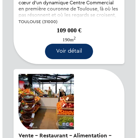
cœur d'un dynamique Centre Commercial
en première couronne de Toulouse, là où les
pas résonnent et où les regards se croisent,
s'ouvre un lieu singulier, dédié aux plaisirs du
TOULOUSE (31000)
goût. Cette cave aux étagères généreuses et
109 000 €
son bar à bière où se mêlen...
2
190m
Voir détail
Vente - Restaurant - Alimentation -