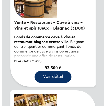
Vente - Restaurant - Cave à vins -
Vins et spiritueux - Blagnac (31700)
Fonds de commerce cave à vins et
restaurant blagnac centre ville.
Blagnac
centre, quartier commerçant, fonds de
commerce de cave à vins où est aussi
proposée une offre de restauration
traditionnelle à midi. La clientèle locale est
BLAGNAC (31700)
fidélisée mais le potentiel du soir est encore
93 500 €
à exploiter. Terrasse sous les platane...
Voir détail