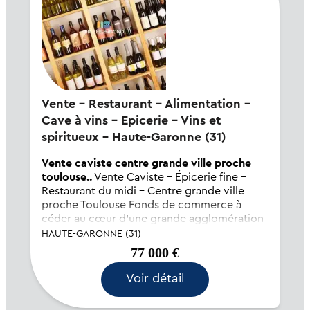
Vente - Restaurant - Alimentation -
Cave à vins - Epicerie - Vins et
spiritueux - Haute-Garonne (31)
Vente caviste centre grande ville proche
toulouse..
Vente Caviste – Épicerie fine –
Restaurant du midi – Centre grande ville
proche Toulouse Fonds de commerce à
céder au cœur d’une grande agglomération
de la région toulousaine. L’emplacement
HAUTE-GARONNE (31)
bénéficie d’une visibilité optimale en centre-
77 000 €
ville, à...
Voir détail