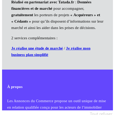
Réalisé en partenariat avec Tatada.fr
:
Données
financières et de marché
pour accompagner,
gratuitement
les porteurs de projets
« Acquéreurs » et
« Cédants »
pour qu’ils disposent d’informations sur leur
marché et ainsi les aider dans les prises de décisions.
2 services complémentaires :
Je réalise une étude de marché
/
Je réalise mon
business plan simplifié
À propos
Les Annonces du Commerce propose un outil unique de mise
en relation qualifiée conçu pour les acteurs de l’immobilier
commercial et les collectivités territoriales, simple et intégrant
Tout refuser