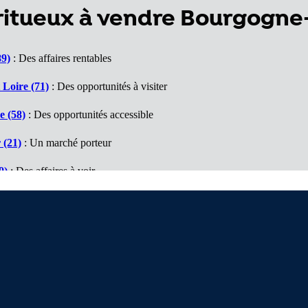
piritueux à vendre Bourgog
89)
: Des affaires rentables
 Loire (71)
: Des opportunités à visiter
e (58)
: Des opportunités accessible
 (21)
: Un marché porteur
9)
: Des affaires à voir
s (25)
: De belles surprises
e (70)
: Un département à découvrir