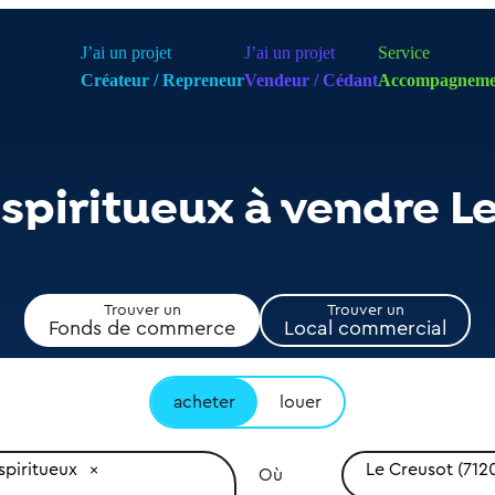
J’ai un projet
J’ai un projet
Service
Créateur / Repreneur
Vendeur / Cédant
Accompagneme
 spiritueux à vendre L
Trouver un
Trouver un
Fonds de commerce
Local commercial
acheter
louer
spiritueux
Le Creusot (712
Où