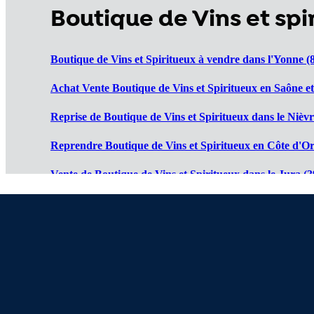
Boutique de Vins et s
Boutique de Vins et Spiritueux à vendre dans l'Yonne (
Achat Vente Boutique de Vins et Spiritueux en Saône et
Reprise de Boutique de Vins et Spiritueux dans le Nièvr
Reprendre Boutique de Vins et Spiritueux en Côte d'Or
Vente de Boutique de Vins et Spiritueux dans le Jura (3
Cession de Boutique de Vins et Spiritueux dans le Doub
Boutiques de Vins et Spiritueux à vendre en Haute Saôn