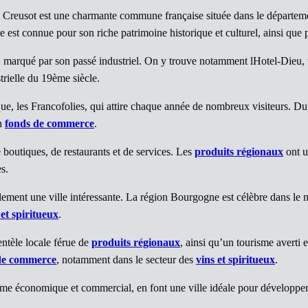
 Creusot est une charmante commune française située dans le départem
e est connue pour son riche patrimoine historique et culturel, ainsi q
t, marqué par son passé industriel. On y trouve notamment lHotel-Dieu,
rielle du 19ème siècle.
que, les Francofolies, qui attire chaque année de nombreux visiteurs. 
un
fonds de commerce
.
 boutiques, de restaurants et de services. Les
produits régionaux
ont u
s.
lement une ville intéressante. La région Bourgogne est célèbre dans le m
 et spiritueux
.
entèle locale férue de
produits régionaux
, ainsi qu’un tourisme averti
de commerce
, notamment dans le secteur des
vins et spiritueux
.
isme économique et commercial, en font une ville idéale pour développer