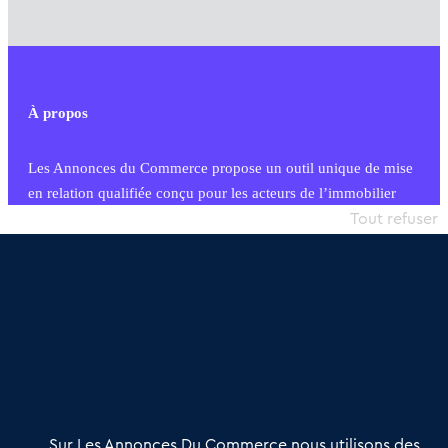
À propos
Les Annonces du Commerce propose un outil unique de mise
en relation qualifiée conçu pour les acteurs de l’immobilier
commercial et les collectivités territoriales, simple et intégrant
Tout refuser
une dimension humaine
Publier une annonce
Etre accompagné
Nous contacter
02 54 56 03 17
Contactez-nous
Villes et Territoires
Notre solution
Offres Pro
Sur Les Annonces Du Commerce nous utilisons des