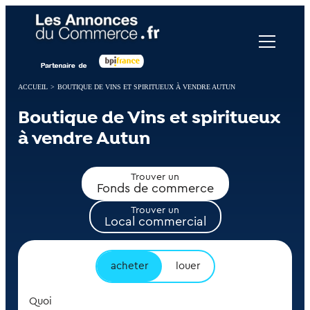
Panneau de gestion des cookies
ACCUEIL
>
BOUTIQUE DE VINS ET SPIRITUEUX À VENDRE AUTUN
Boutique de Vins et spiritueux
à vendre Autun
Trouver un
Fonds de commerce
Trouver un
Local commercial
acheter
louer
Quoi