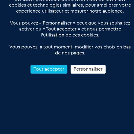
Actualités
Qui sommes nous ?
cookies et technologies similaires, pour améliorer votre
expérience utilisateur et mesurer notre audience.
Derniers articles
Vous pouvez « Personnaliser » ceux que vous souhaitez
activer ou « Tout accepter » et nous permettre
Réseau 3C : un partenaire national dédié aux transactions
l’utilisation de ces cookies.
d’entreprises et de commerces
Petitscommerces : Un partenariat au service du commerce de
Vous pouvez, à tout moment, modifier vos choix en bas
de nos pages.
proximité et des territoires
1er Baromètre de la transmission de fonds de commerce
Reprendre un Restaurant Rapide
Tout accepter
Personnaliser
Céder son Fonds de Commerce : Comment réussir sa vente
4.6
13 avis Google
Conditions Générales de Vente & d’Utilisation
Les Annonces du Commerce 2011-2026 – Tous droits réservés – réalisé
par
Dare Dare