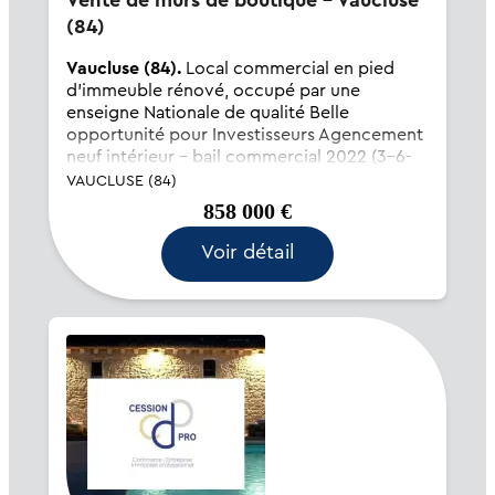
Vente de murs de boutique - Vaucluse
(84)
Vaucluse (84).
Local commercial en pied
d'immeuble rénové, occupé par une
enseigne Nationale de qualité Belle
opportunité pour Investisseurs Agencement
neuf intérieur - bail commercial 2022 (3-6-
9) neuf Avance sur charges annuelles 4200 €
VAUCLUSE (84)
- dépôt de garanti...
858 000 €
Voir détail