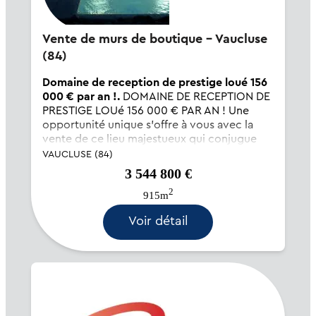
Vente de murs de boutique - Vaucluse
(84)
Domaine de reception de prestige loué 156
000 € par an !.
DOMAINE DE RECEPTION DE
PRESTIGE LOUé 156 000 € PAR AN ! Une
opportunité unique s'offre à vous avec la
vente de ce lieu majestueux qui conjugue
l'histoire et le confort moderne, niché au
VAUCLUSE (84)
cœur de vignobles millénaires. Cette bâtisse
3 544 800 €
rénovée, d'une en...
2
915m
Voir détail