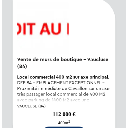
Vente de murs de boutique - Vaucluse
(84)
Local commercial 400 m2 sur axe principal.
DEP 84 - EMPLACEMENT EXCEPTIONNEL -
Proximité immédiate de Cavaillon sur un axe
très passager local commercial de 400 M2
avec parking de 1400 M2 avec une
excellente visibilité - actuellement ayant une
VAUCLUSE (84)
activité de commerce de détail ce local en
112 000 €
bon ét...
2
400m