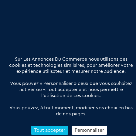
Publier une annonce
Etre accompagné
Nous contacter
02 54 56 03 17
Contactez-nous
Villes et Territoires
Notre solution
Offres Pro
Sur Les Annonces Du Commerce nous utilisons des
Actualités
Qui sommes nous ?
cookies et technologies similaires, pour améliorer votre
expérience utilisateur et mesurer notre audience.
Derniers articles
Vous pouvez « Personnaliser » ceux que vous souhaitez
activer ou « Tout accepter » et nous permettre
Réseau 3C : un partenaire national dédié aux transactions
l’utilisation de ces cookies.
d’entreprises et de commerces
Petitscommerces : Un partenariat au service du commerce de
Vous pouvez, à tout moment, modifier vos choix en bas
de nos pages.
proximité et des territoires
1er Baromètre de la transmission de fonds de commerce
Reprendre un Restaurant Rapide
Tout accepter
Personnaliser