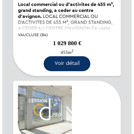
Local commercial ou d'activites de 455 m²,
grand standing, a ceder au centre
d'avignon.
LOCAL COMMERCIAL OU
D'ACTIVITES DE 455 M², GRAND STANDING,
A CEDER AU CENTRE D'AVIGNON Ce vaste
local haut de gamme, situé en RdC d'un
VAUCLUSE (84)
ensemble immobilier abritant d'autres
1 029 800 €
activités de grande qualité, bénéficie d'une
2
longueur de vitrine exceptionnel...
455m
Voir détail