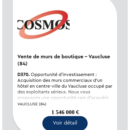
Vente de murs de boutique - Vaucluse
(84)
D370.
Opportunité d'investissement :
Acquisition des murs commerciaux d'un
hôtel en centre-ville du Vaucluse occupé par
des exploitants sérieux. Nous vous
proposons une opportunité rare d'acquérir
les murs commerciaux d'un hôtel idéalement
VAUCLUSE (84)
situé en ple...
1 546 000 €
Voir détail