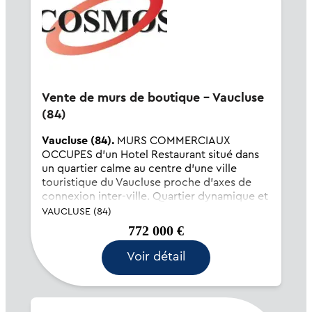
Vente de murs de boutique - Vaucluse
(84)
Vaucluse (84).
MURS COMMERCIAUX
OCCUPES d'un Hotel Restaurant situé dans
un quartier calme au centre d'une ville
touristique du Vaucluse proche d'axes de
connexion inter-ville. Quartier dynamique et
refait à neuf. Belle demeure Provençale au
VAUCLUSE (84)
charme d'antan et au c...
772 000 €
Voir détail