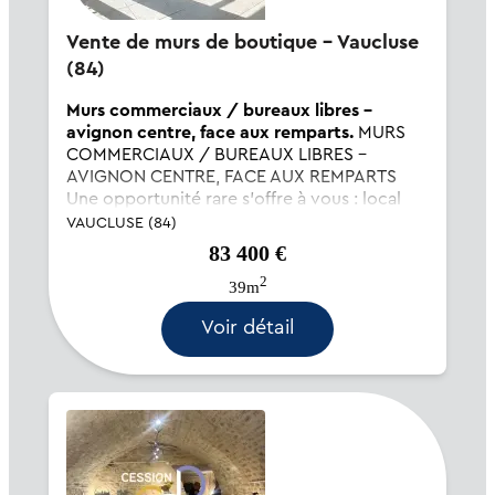
Vente de murs de boutique - Vaucluse
(84)
Murs commerciaux / bureaux libres –
avignon centre, face aux remparts.
MURS
COMMERCIAUX / BUREAUX LIBRES –
AVIGNON CENTRE, FACE AUX REMPARTS
Une opportunité rare s’offre à vous : local
commercial de 39 m² en rez-de-chaussée,
VAUCLUSE (84)
idéalement situé face aux remparts
83 400 €
d’Avignon, à deux pas de la gare centre et de
2
son grand parki...
39m
Voir détail