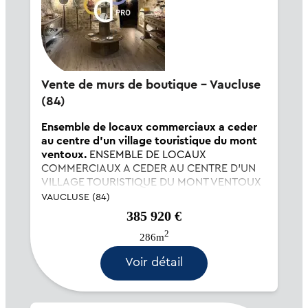
Vente de murs de boutique - Vaucluse
(84)
Ensemble de locaux commerciaux a ceder
au centre d'un village touristique du mont
ventoux.
ENSEMBLE DE LOCAUX
COMMERCIAUX A CEDER AU CENTRE D'UN
VILLAGE TOURISTIQUE DU MONT VENTOUX
Nous vous proposons à la vente un
VAUCLUSE (84)
ensemble immobilier au cœur d'un
385 920 €
magnifique village pittoresque du Vaucluse.
2
Cet ensemble idéal pour une activité
286m
commerciale...
Voir détail