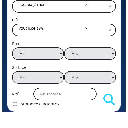
Locaux / murs
Où
Vaucluse (84)
Prix
Surface
Réf
Annonces urgentes