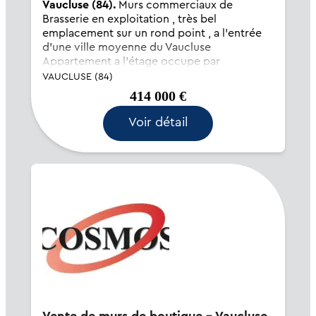
Vaucluse (84).
Murs commerciaux de
Brasserie en exploitation , très bel
emplacement sur un rond point , a l'entrée
d'une ville moyenne du Vaucluse
Appartement a l'étage occupe par
l'Exploitant - Immeuble en bon état mais
VAUCLUSE (84)
nécessitant quelques travaux....
414 000 €
Voir détail