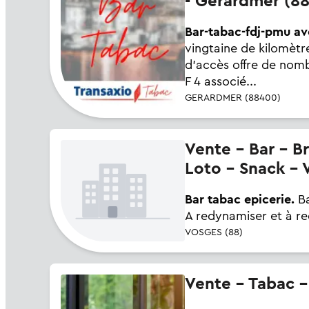
- Gerardmer (8
Bar-tabac-fdj-pmu av
vingtaine de kilomèt
d'accès offre de nom
F 4 associé...
GERARDMER (88400)
Vente - Bar - Brasserie - Tabac - Alimentation - Café - Epicerie - FDJ -
Loto - Snack - 
Bar tabac epicerie.
Ba
A redynamiser et à red
VOSGES (88)
Vente - Tabac 