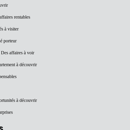
uvrir
ffaires rentables
s à visiter
é porteur
Des affaires à voir
rtement à découvrir
pensables
rtunités à découvrir
rprises
s