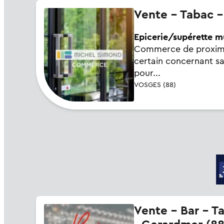
Vente - Tabac 
Epicerie/supérette mu
Commerce de proximité
certain concernant sa
pour...
VOSGES (88)
Vente - Bar - Tabac - Alimentation - Epicerie - FDJ - Loto - PMU - Presse