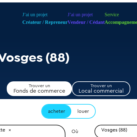
J’ai un projet
J’ai un projet
Service
Créateur / Repreneur
Vendeur / Cédant
Accompagneme
Vosges (88)
Trouver un
Trouver un
Fonds de commerce
Local commercial
acheter
louer
tte
Vosges (88)
Où