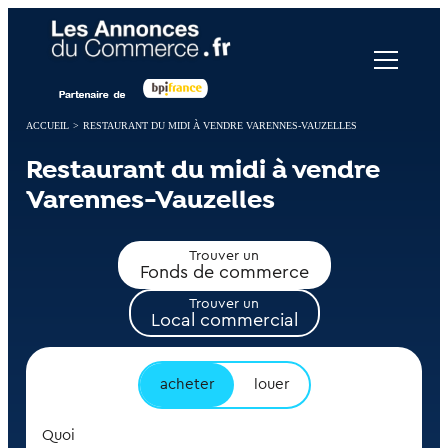
Panneau de gestion des cookies
ACCUEIL
>
RESTAURANT DU MIDI À VENDRE VARENNES-VAUZELLES
Restaurant du midi à vendre
Varennes-Vauzelles
Trouver un
Fonds de commerce
Trouver un
Local commercial
acheter
louer
Quoi