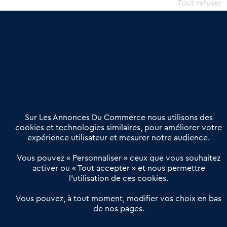
commercial et les collectivités territoriales, simple et intégrant
Tout refuser
une dimension humaine
Publier une annonce
Etre accompagné
Nous contacter
02 54 56 03 17
Contactez-nous
Villes et Territoires
Notre solution
Offres Pro
Sur Les Annonces Du Commerce nous utilisons des
Actualités
Qui sommes nous ?
cookies et technologies similaires, pour améliorer votre
expérience utilisateur et mesurer notre audience.
Derniers articles
Vous pouvez « Personnaliser » ceux que vous souhaitez
activer ou « Tout accepter » et nous permettre
Réseau 3C : un partenaire national dédié aux transactions
l’utilisation de ces cookies.
d’entreprises et de commerces
Petitscommerces : Un partenariat au service du commerce de
Vous pouvez, à tout moment, modifier vos choix en bas
de nos pages.
proximité et des territoires
1er Baromètre de la transmission de fonds de commerce