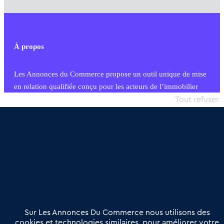
À propos
Les Annonces du Commerce propose un outil unique de mise
en relation qualifiée conçu pour les acteurs de l’immobilier
commercial et les collectivités territoriales, simple et intégrant
Tout refuser
une dimension humaine
Publier une annonce
Etre accompagné
Nous contacter
02 54 56 03 17
Contactez-nous
Villes et Territoires
Notre solution
Offres Pro
Sur Les Annonces Du Commerce nous utilisons des
Actualités
Qui sommes nous ?
cookies et technologies similaires, pour améliorer votre