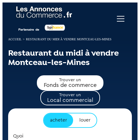
Panneau de gestion des cookies
ACCUEIL
>
RESTAURANT DU MIDI À VENDRE MONTCEAU-LES-MINES
Restaurant du midi à vendre
Montceau-les-Mines
Trouver un
Fonds de commerce
Trouver un
Local commercial
acheter
louer
Quoi