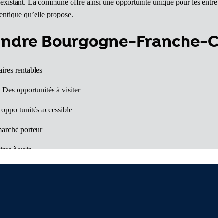
existant. La commune offre ainsi une opportunité unique pour les entrep
hentique qu’elle propose.
vendre Bourgogne-Franche-
aires rentables
 Des opportunités à visiter
 opportunités accessible
arché porteur
ires à voir
elles surprises
département à découvrir