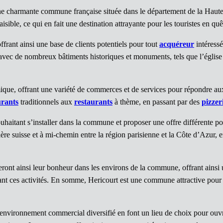
une charmante commune française située dans le département de la Hau
sible, ce qui en fait une destination attrayante pour les touristes en quê
rant ainsi une base de clients potentiels pour tout
acquéreur
intéress
 avec de nombreux bâtiments historiques et monuments, tels que l’église 
 offrant une variété de commerces et de services pour répondre aux bes
urants
traditionnels aux
restaurants
à thème, en passant par des
pizzer
uhaitant s’installer dans la commune et proposer une offre différente p
ère suisse et à mi-chemin entre la région parisienne et la Côte d’Azur, 
veront ainsi leur bonheur dans les environs de la commune, offrant ains
ant ces activités. En somme, Hericourt est une commune attractive pour
 environnement commercial diversifié en font un lieu de choix pour ouv