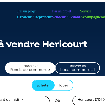
J’ai un projet
J’ai un projet
Service
Créateur / Repreneur
Vendeur / Cédant
Accompagneme
à vendre Hericourt
Trouver un
Trouver un
Fonds de commerce
Local commercial
acheter
louer
ant du midi
Hericourt (7040
Où