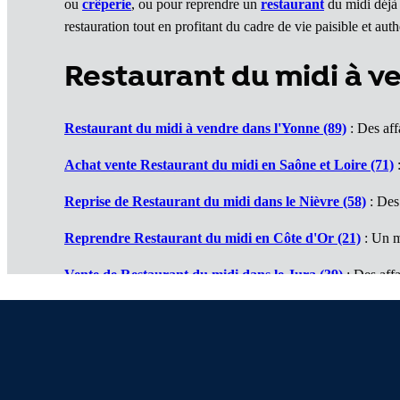
ou
crêperie
, ou pour reprendre un
restaurant
du midi déjà 
restauration tout en profitant du cadre de vie paisible et aut
Restaurant du midi à 
Restaurant du midi à vendre dans l'Yonne (89)
: Des aff
Achat vente Restaurant du midi en Saône et Loire (71)
:
Reprise de Restaurant du midi dans le Nièvre (58)
: Des
Reprendre Restaurant du midi en Côte d'Or (21)
: Un m
Vente de Restaurant du midi dans le Jura (39)
: Des affa
Cession de Restaurant du midi dans le Doubs (25)
: De b
Restaurants du midi à vendre en Haute Saône (70)
: Un 