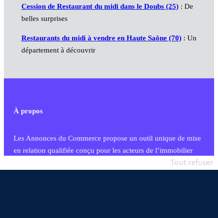
Cession de Restaurant du midi dans le Doubs (25)
: De
belles surprises
Restaurants du midi à vendre en Haute Saône (70)
: Un
département à découvrir
À propos
Les Annonces du Commerce propose un outil unique de mise
en relation qualifiée conçu pour les acteurs de l’immobilier
commercial et les collectivités territoriales, simple et intégrant
Tout refuser
une dimension humaine
Publier une annonce
Etre accompagné
Nous contacter