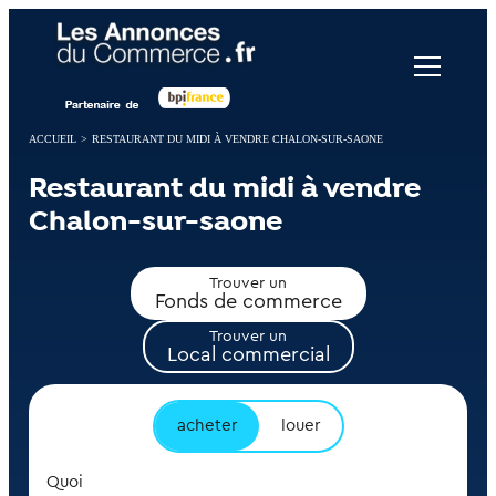
Panneau de gestion des cookies
ACCUEIL
>
RESTAURANT DU MIDI À VENDRE CHALON-SUR-SAONE
Restaurant du midi à vendre
Chalon-sur-saone
Trouver un
Fonds de commerce
Trouver un
Local commercial
acheter
louer
Quoi