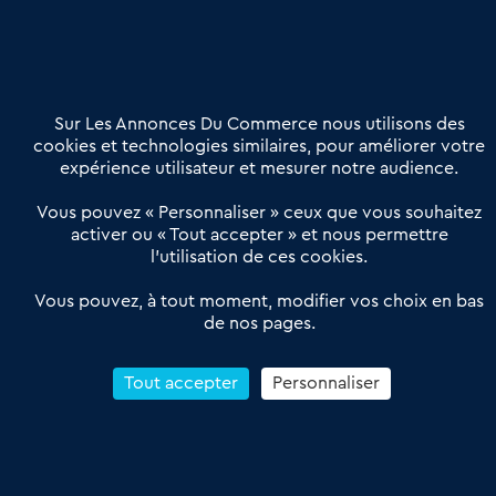
02 54 56 03 17
Contactez-nous
Villes et Territoires
Notre solution
Offres Pro
Sur Les Annonces Du Commerce nous utilisons des
Actualités
Qui sommes nous ?
cookies et technologies similaires, pour améliorer votre
expérience utilisateur et mesurer notre audience.
Derniers articles
Vous pouvez « Personnaliser » ceux que vous souhaitez
activer ou « Tout accepter » et nous permettre
Réseau 3C : un partenaire national dédié aux transactions
l’utilisation de ces cookies.
d’entreprises et de commerces
Petitscommerces : Un partenariat au service du commerce de
Vous pouvez, à tout moment, modifier vos choix en bas
de nos pages.
proximité et des territoires
1er Baromètre de la transmission de fonds de commerce
Reprendre un Restaurant Rapide
Tout accepter
Personnaliser
Céder son Fonds de Commerce : Comment réussir sa vente
4.6
13 avis Google