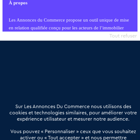
À propos
Les Annonces du Commerce propose un outil unique de mise
en relation qualifiée conçu pour les acteurs de l’immobilier
commercial et les collectivités territoriales, simple et intégrant
Tout refuser
une dimension humaine
Publier une annonce
Etre accompagné
Nous contacter
02 54 56 03 17
Contactez-nous
Villes et Territoires
Notre solution
Offres Pro
Sur Les Annonces Du Commerce nous utilisons des
Actualités
Qui sommes nous ?
cookies et technologies similaires, pour améliorer votre
expérience utilisateur et mesurer notre audience.
Derniers articles
Vous pouvez « Personnaliser » ceux que vous souhaitez
activer ou « Tout accepter » et nous permettre