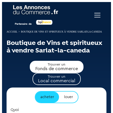
Panneau de gestion des cookies
ACCUEIL
>
BOUTIQUE DE VINS ET SPIRITUEUX À VENDRE SARLAT-LA-CANEDA
Boutique de Vins et spiritueux
à vendre Sarlat-la-caneda
Trouver un
Fonds de commerce
Trouver un
Local commercial
acheter
louer
Quoi