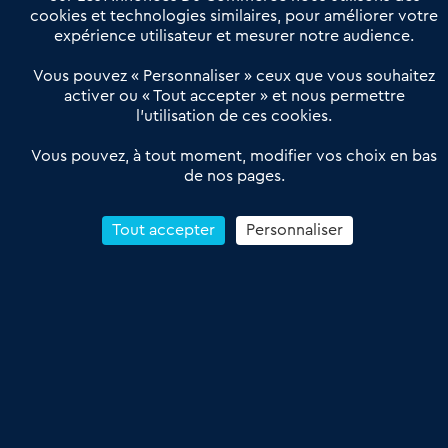
Actualités
Qui sommes nous ?
cookies et technologies similaires, pour améliorer votre
expérience utilisateur et mesurer notre audience.
Derniers articles
Vous pouvez « Personnaliser » ceux que vous souhaitez
activer ou « Tout accepter » et nous permettre
Réseau 3C : un partenaire national dédié aux transactions
l’utilisation de ces cookies.
d’entreprises et de commerces
Petitscommerces : Un partenariat au service du commerce de
Vous pouvez, à tout moment, modifier vos choix en bas
de nos pages.
proximité et des territoires
1er Baromètre de la transmission de fonds de commerce
Reprendre un Restaurant Rapide
Tout accepter
Personnaliser
Céder son Fonds de Commerce : Comment réussir sa vente
4.6
13 avis Google
Conditions Générales de Vente & d’Utilisation
Les Annonces du Commerce 2011-2026 – Tous droits réservés – réalisé
par
Dare Dare