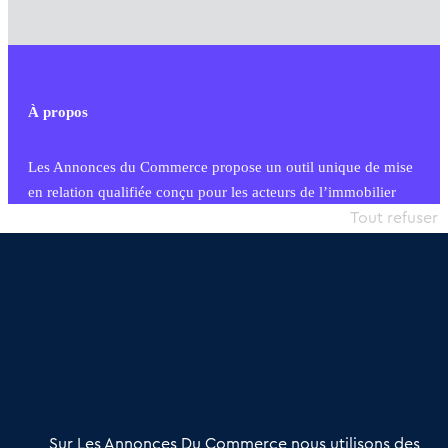
À propos
Les Annonces du Commerce propose un outil unique de mise
en relation qualifiée conçu pour les acteurs de l’immobilier
commercial et les collectivités territoriales, simple et intégrant
Tout refuser
une dimension humaine
Publier une annonce
Etre accompagné
Nous contacter
02 54 56 03 17
Contactez-nous
Villes et Territoires
Notre solution
Offres Pro
Sur Les Annonces Du Commerce nous utilisons des