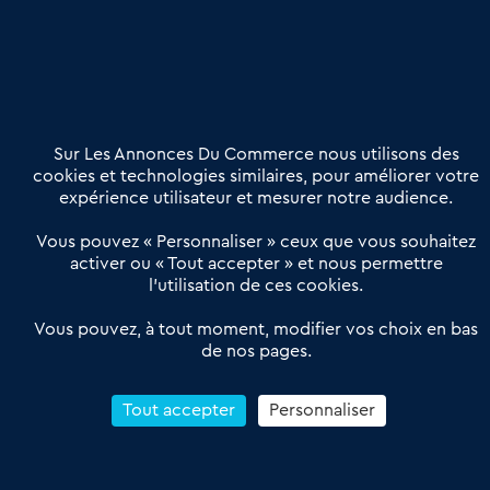
Nous contacter
02 54 56 03 17
Contactez-nous
Villes et Territoires
Notre solution
Offres Pro
Sur Les Annonces Du Commerce nous utilisons des
Actualités
Qui sommes nous ?
cookies et technologies similaires, pour améliorer votre
expérience utilisateur et mesurer notre audience.
Derniers articles
Vous pouvez « Personnaliser » ceux que vous souhaitez
activer ou « Tout accepter » et nous permettre
Réseau 3C : un partenaire national dédié aux transactions
l’utilisation de ces cookies.
d’entreprises et de commerces
Petitscommerces : Un partenariat au service du commerce de
Vous pouvez, à tout moment, modifier vos choix en bas
de nos pages.
proximité et des territoires
1er Baromètre de la transmission de fonds de commerce
Reprendre un Restaurant Rapide
Tout accepter
Personnaliser
Céder son Fonds de Commerce : Comment réussir sa vente
4.6
13 avis Google