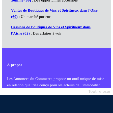
Somme (80)
: Des opportunités accessible
Ventes de Boutiques de Vins et Spiritueux dans l'Oise
(60)
: Un marché porteur
Cessions de Boutiques de Vins et Spiritueux dans
l'Aisne (02)
: Des affaires à voir
À propos
Les Annonces du Commerce propose un outil unique de mise
en relation qualifiée conçu pour les acteurs de l’immobilier
commercial et les collectivités territoriales, simple et intégrant
Tout refuser
une dimension humaine
Publier une annonce
Etre accompagné