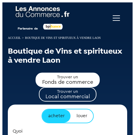
Panneau de gestion des cookies
ACCUEIL
>
BOUTIQUE DE VINS ET SPIRITUEUX À VENDRE LAON
Boutique de Vins et spiritueux
à vendre Laon
Trouver un
Fonds de commerce
Trouver un
Local commercial
acheter
louer
Quoi