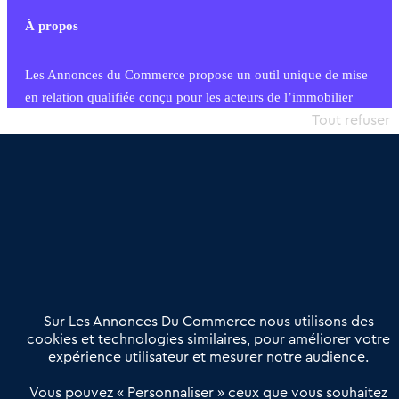
À propos
Les Annonces du Commerce propose un outil unique de mise
en relation qualifiée conçu pour les acteurs de l’immobilier
commercial et les collectivités territoriales, simple et intégrant
Tout refuser
une dimension humaine
Publier une annonce
Etre accompagné
Nous contacter
02 54 56 03 17
Contactez-nous
Villes et Territoires
Notre solution
Offres Pro
Sur Les Annonces Du Commerce nous utilisons des
Actualités
Qui sommes nous ?
cookies et technologies similaires, pour améliorer votre
expérience utilisateur et mesurer notre audience.
Derniers articles
Vous pouvez « Personnaliser » ceux que vous souhaitez