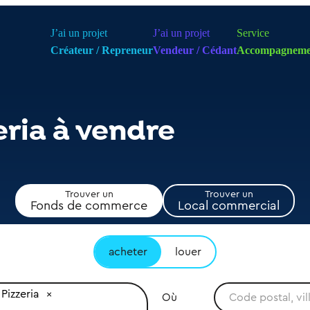
J’ai un projet
J’ai un projet
Service
Créateur / Repreneur
Vendeur / Cédant
Accompagneme
eria à vendre
Trouver un
Trouver un
Fonds de commerce
Local commercial
acheter
louer
Pizzeria
Où