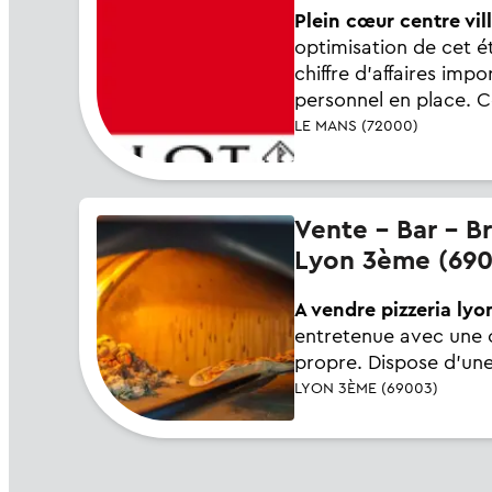
Plein cœur centre vill
optimisation de cet ét
chiffre d'affaires imp
personnel en place. Ce
LE MANS (72000)
Vente - Bar - Brasserie - Restaurant - Pizzeria - Café - Sandwicherie -
Lyon 3ème (690
A vendre pizzeria lyon
entretenue avec une cli
propre. Dispose d'une 
LYON 3ÈME (69003)