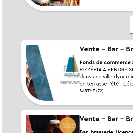
Vente - Bar - B
Fonds de commerce : r
PIZZÉRIA À VENDRE S
dans une ville dynamiq
en terrasse l'été . L'é
SARTHE (72)
Vente - Bar - B
Bar, brasserie, licence