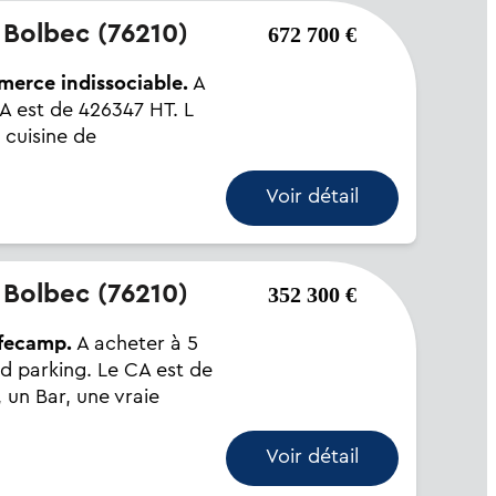
- Bolbec (76210)
672 700 €
mmerce indissociable.
A
CA est de 426347 HT. L
 cuisine de
Voir détail
- Bolbec (76210)
352 300 €
 fecamp.
A acheter à 5
d parking. Le CA est de
 un Bar, une vraie
Voir détail