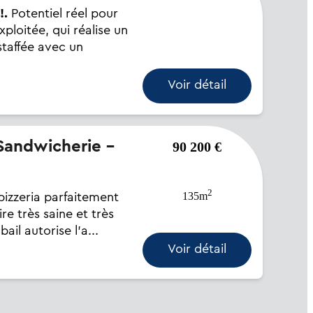
!.
Potentiel réel pour
ploitée, qui réalise un
staffée avec un
Voir détail
90 200 €
2
135m
izzeria parfaitement
ire très saine et très
il autorise l'a...
Voir détail