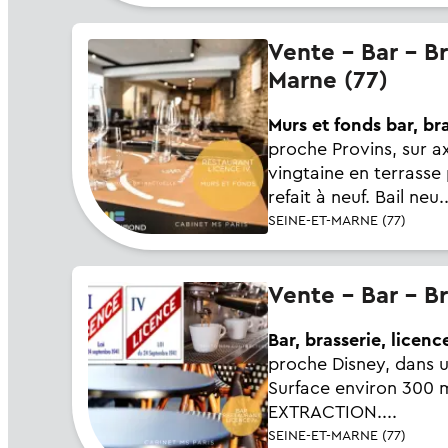
Vente - Bar - Brasserie - Restaurant - Pizzeria - Crêperie - Seine-et-
Marne (77)
Murs et fonds bar, bra
proche Provins, sur a
vingtaine en terrass
refait à neuf. Bail neu..
SEINE-ET-MARNE (77)
Vente - Bar - B
Bar, brasserie, licence
proche Disney, dans un
Surface environ 300 m
EXTRACTION....
SEINE-ET-MARNE (77)