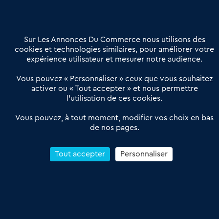
02 54 56 03 17
Contactez-nous
Villes et Territoires
Notre solution
Offres Pro
Sur Les Annonces Du Commerce nous utilisons des
Actualités
Qui sommes nous ?
cookies et technologies similaires, pour améliorer votre
expérience utilisateur et mesurer notre audience.
Derniers articles
Vous pouvez « Personnaliser » ceux que vous souhaitez
activer ou « Tout accepter » et nous permettre
Réseau 3C : un partenaire national dédié aux transactions
l’utilisation de ces cookies.
d’entreprises et de commerces
Petitscommerces : Un partenariat au service du commerce de
Vous pouvez, à tout moment, modifier vos choix en bas
de nos pages.
proximité et des territoires
1er Baromètre de la transmission de fonds de commerce
Reprendre un Restaurant Rapide
Tout accepter
Personnaliser
Céder son Fonds de Commerce : Comment réussir sa vente
4.6
13 avis Google