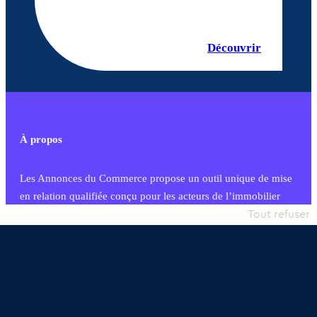
Découvrir
À propos
Les Annonces du Commerce propose un outil unique de mise
en relation qualifiée conçu pour les acteurs de l’immobilier
commercial et les collectivités territoriales, simple et intégrant
Tout refuser
une dimension humaine
Publier une annonce
Etre accompagné
Nous contacter