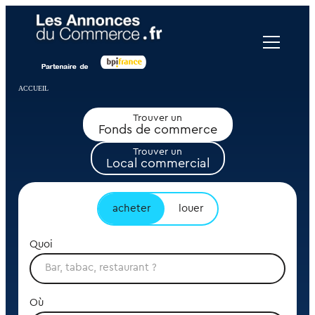
Panneau de gestion des cookies
ACCUEIL
Trouver un
Fonds de commerce
Trouver un
Local commercial
acheter
louer
Quoi
Où