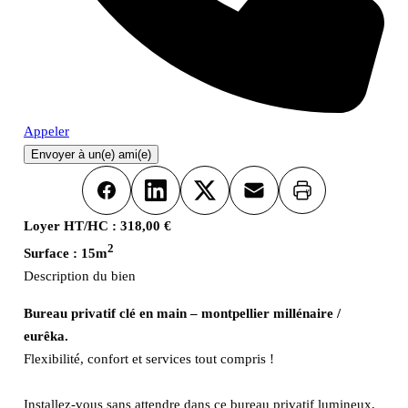
Appeler
Envoyer à un(e) ami(e)
Imprimer
Facebook
LinkedIn
X
Email
Loyer HT/HC :
318,00 €
2
Surface :
15m
Description du bien
Bureau privatif clé en main – montpellier millénaire /
eurêka.
Flexibilité, confort et services tout compris !
Installez-vous sans attendre dans ce bureau privatif lumineux,