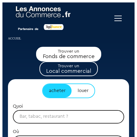
Panneau de gestion des cookies
ACCUEIL
Trouver un
Fonds de commerce
Trouver un
Local commercial
acheter
louer
Quoi
Où