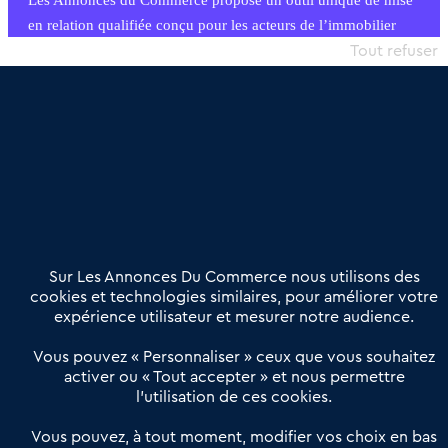
Les Annonces du Commerce propose un outil unique de mise
en relation qualifiée conçu pour les acteurs de l’immobilier
commercial et les collectivités territoriales, simple et intégrant
Tout refuser
une dimension humaine
Publier une annonce
Etre accompagné
Nous contacter
02 54 56 03 17
Contactez-nous
Villes et Territoires
Notre solution
Offres Pro
Sur Les Annonces Du Commerce nous utilisons des
Actualités
Qui sommes nous ?
cookies et technologies similaires, pour améliorer votre
expérience utilisateur et mesurer notre audience.
Derniers articles
Vous pouvez « Personnaliser » ceux que vous souhaitez
activer ou « Tout accepter » et nous permettre
Réseau 3C : un partenaire national dédié aux transactions
l’utilisation de ces cookies.
d’entreprises et de commerces
Petitscommerces : Un partenariat au service du commerce de
Vous pouvez, à tout moment, modifier vos choix en bas