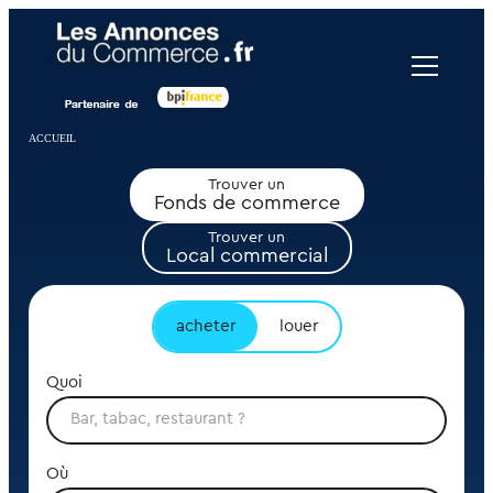
Panneau de gestion des cookies
ACCUEIL
Trouver un
Fonds de commerce
Trouver un
Local commercial
acheter
louer
Quoi
Où