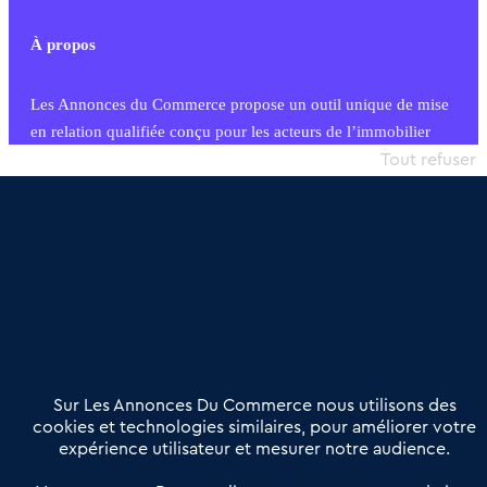
À propos
Les Annonces du Commerce propose un outil unique de mise
en relation qualifiée conçu pour les acteurs de l’immobilier
commercial et les collectivités territoriales, simple et intégrant
Tout refuser
une dimension humaine
Publier une annonce
Etre accompagné
Nous contacter
02 54 56 03 17
Contactez-nous
Villes et Territoires
Notre solution
Offres Pro
Sur Les Annonces Du Commerce nous utilisons des
Actualités
Qui sommes nous ?
cookies et technologies similaires, pour améliorer votre
expérience utilisateur et mesurer notre audience.
Derniers articles