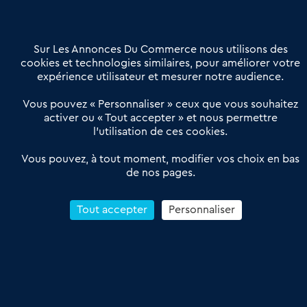
Contactez-nous
Villes et Territoires
Notre solution
Offres Pro
Sur Les Annonces Du Commerce nous utilisons des
Actualités
Qui sommes nous ?
cookies et technologies similaires, pour améliorer votre
expérience utilisateur et mesurer notre audience.
Derniers articles
Vous pouvez « Personnaliser » ceux que vous souhaitez
activer ou « Tout accepter » et nous permettre
Réseau 3C : un partenaire national dédié aux transactions
l’utilisation de ces cookies.
d’entreprises et de commerces
Petitscommerces : Un partenariat au service du commerce de
Vous pouvez, à tout moment, modifier vos choix en bas
de nos pages.
proximité et des territoires
1er Baromètre de la transmission de fonds de commerce
Reprendre un Restaurant Rapide
Tout accepter
Personnaliser
Céder son Fonds de Commerce : Comment réussir sa vente
4.6
13 avis Google