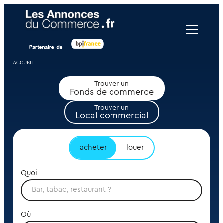
Panneau de gestion des cookies
ACCUEIL
Trouver un
Fonds de commerce
Trouver un
Local commercial
acheter
louer
Quoi
Où