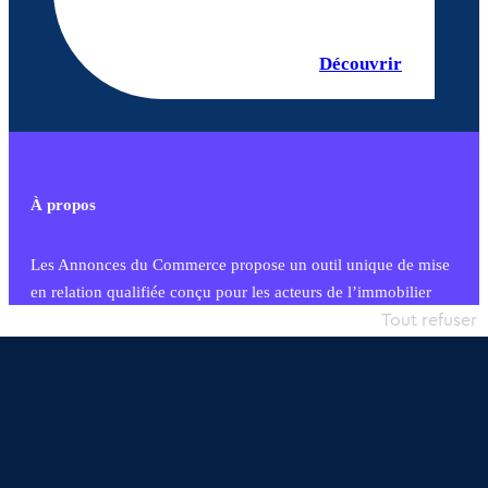
Découvrir
À propos
Les Annonces du Commerce propose un outil unique de mise
en relation qualifiée conçu pour les acteurs de l’immobilier
commercial et les collectivités territoriales, simple et intégrant
Tout refuser
une dimension humaine
Publier une annonce
Etre accompagné
Nous contacter
02 54 56 03 17