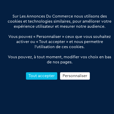
Contactez-nous
Villes et Territoires
Notre solution
Offres Pro
Sur Les Annonces Du Commerce nous utilisons des
Actualités
Qui sommes nous ?
cookies et technologies similaires, pour améliorer votre
expérience utilisateur et mesurer notre audience.
Derniers articles
Vous pouvez « Personnaliser » ceux que vous souhaitez
activer ou « Tout accepter » et nous permettre
Réseau 3C : un partenaire national dédié aux transactions
l’utilisation de ces cookies.
d’entreprises et de commerces
Petitscommerces : Un partenariat au service du commerce de
Vous pouvez, à tout moment, modifier vos choix en bas
de nos pages.
proximité et des territoires
1er Baromètre de la transmission de fonds de commerce
Reprendre un Restaurant Rapide
Tout accepter
Personnaliser
Céder son Fonds de Commerce : Comment réussir sa vente
4.6
13 avis Google
Conditions Générales de Vente & d’Utilisation