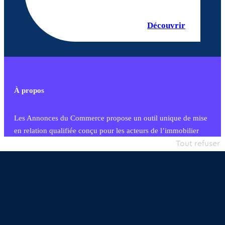
Découvrir
À propos
Les Annonces du Commerce propose un outil unique de mise
en relation qualifiée conçu pour les acteurs de l’immobilier
commercial et les collectivités territoriales, simple et intégrant
Tout refuser
une dimension humaine
Publier une annonce
Etre accompagné
Nous contacter
02 54 56 03 17