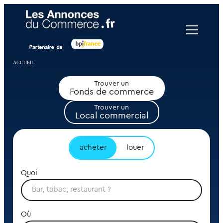
Panneau de gestion des cookies
ACCUEIL
Trouver un
Fonds de commerce
Trouver un
Local commercial
acheter
louer
Quoi
Où