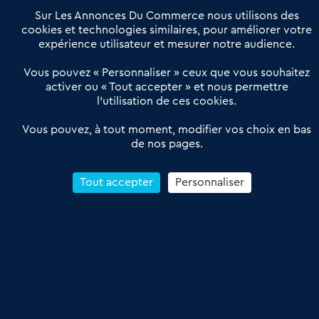
Notre solution
Offres Pro
Sur Les Annonces Du Commerce nous utilisons des
Actualités
Qui sommes nous ?
cookies et technologies similaires, pour améliorer votre
expérience utilisateur et mesurer notre audience.
Derniers articles
Vous pouvez « Personnaliser » ceux que vous souhaitez
activer ou « Tout accepter » et nous permettre
Réseau 3C : un partenaire national dédié aux transactions
l’utilisation de ces cookies.
d’entreprises et de commerces
Petitscommerces : Un partenariat au service du commerce de
Vous pouvez, à tout moment, modifier vos choix en bas
de nos pages.
proximité et des territoires
1er Baromètre de la transmission de fonds de commerce
Reprendre un Restaurant Rapide
Tout accepter
Personnaliser
Céder son Fonds de Commerce : Comment réussir sa vente
4.6
13 avis Google
Conditions Générales de Vente & d’Utilisation
Les Annonces du Commerce 2011-2026 – Tous droits réservés – réalisé