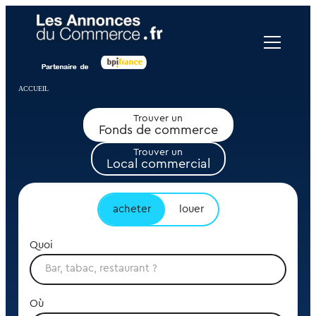
Panneau de gestion des cookies
ACCUEIL
Trouver un
Fonds de commerce
Trouver un
Local commercial
acheter
louer
Quoi
Où