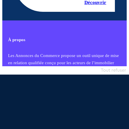
Découvrir
À propos
Les Annonces du Commerce propose un outil unique de mise
en relation qualifiée conçu pour les acteurs de l’immobilier
commercial et les collectivités territoriales, simple et intégrant
Tout refuser
une dimension humaine
Publier une annonce
Etre accompagné
Nous contacter
02 54 56 03 17
Contactez-nous
Villes et Territoires