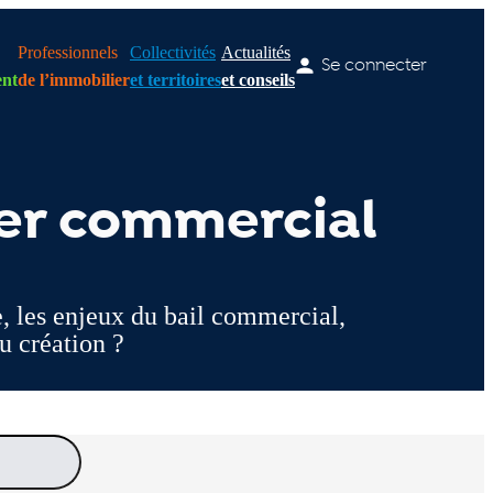
Professionnels
Collectivités
Actualités
Se connecter
nt
de l’immobilier
et territoires
et conseils
ier commercial
, les enjeux du bail commercial,
u création ?
 actualité