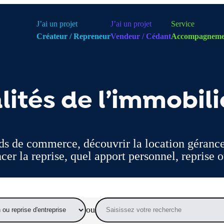
J’ai un projet
J’ai un projet
Service
Créateur / Repreneur
Vendeur / Cédant
Accompagneme
alités de l’immobil
nds de commerce, découvrir la location gérance
cer la reprise, quel apport personnel, reprise o
Choisissez une thématique
Rechercher une
ou