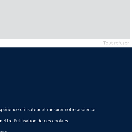
Tout refuser
erniers articles
périence utilisateur et mesurer notre audience.
éseau 3C : un partenaire national dédié aux transactions
ettre l’utilisation de ces cookies.
’entreprises et de commerces