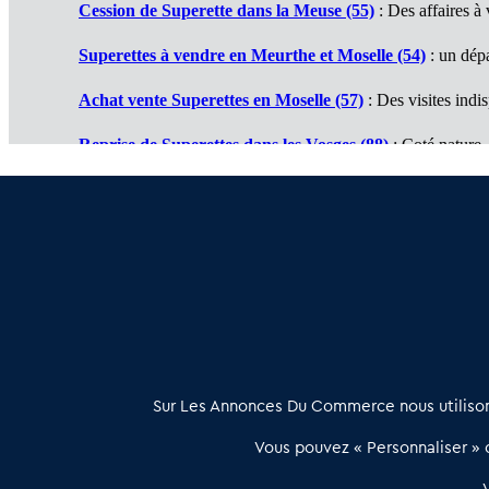
Cession de Superette dans la Meuse (55)
: Des affaires à 
Superettes à vendre en Meurthe et Moselle (54)
: un dép
Achat vente Superettes en Moselle (57)
: Des visites indi
Reprise de Superettes dans les Vosges (88)
: Coté nature
Reprendre Superettes dans le Haut Rhin (68)
: Des oppo
Vente de Superettes dans le Bas Rhin (67)
: De bonnes su
À propos
Sur Les Annonces Du Commerce nous utilisons
Les Annonces du Commerce propose un outil unique de mise en
Vous pouvez « Personnaliser » c
relation qualifiée conçu pour les acteurs de l’immobilier commercia