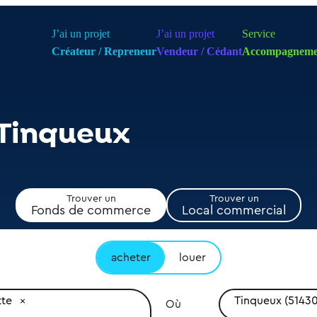
J’ai un projet
J’ai un projet
Service
Créateur / Repreneur
Vendeur / Cédant
Accompagneme
 Tinqueux
Trouver un
Trouver un
Fonds de commerce
Local commercial
acheter
louer
tte
Tinqueux (51430
Où