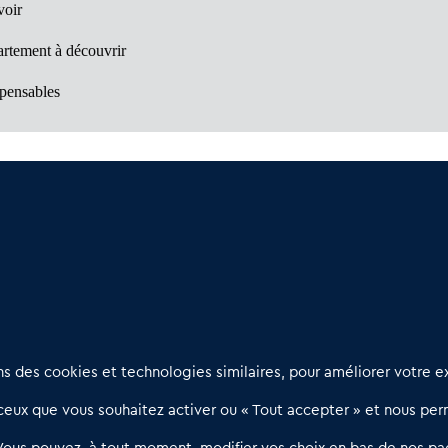
voir
artement à découvrir
spensables
rtunités à découvrir
rprises
Nous contacter
D
 des cookies et technologies similaires, pour améliorer votre ex
02 54 56 03 17
R
eux que vous souhaitez activer ou « Tout accepter » et nous perm
Contactez-nous
l
d
Villes et Territoires
Notre solution