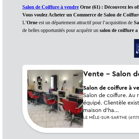
Salon de Coiffure à vendre
Orne (61)
: Découvrez les o
Vous voulez Acheter un Commerce de Salon de Coiffure
L’
Orne
est un département attractif pour l’acquisition de
Sa
de belles opportunités pour acquérir un
salon de coiffure 
Vente - Salon d
Salon de coiffure à v
Salon de coiffure. Au
équipé. Clientèle exis
maison d'ha...
LE MÊLE-SUR-SARTHE (6117