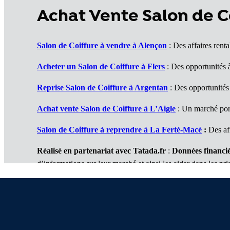
Achat Vente Salon de C
Salon de Coiffure à vendre à Alençon
: Des affaires renta
Acheter un
Salon de Coiffure
à Flers
: Des opportunités à
Reprise
Salon de Coiffure
à Argentan
: Des opportunités
Achat vente
Salon de Coiffure
à L’Aigle
: Un marché por
Salon de Coiffure à reprendre à La Ferté-Macé
:
Des aff
Réalisé en partenariat avec Tatada.fr
:
Données financiè
d’informations sur leur marché et ainsi les aider dans les pri
2 services complémentaires :
Je réalise une étude de marché
/
Je réalise mon business