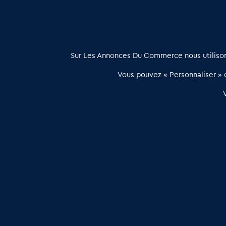
À propos
Sur Les Annonces Du Commerce nous utilisons
Les Annonces du Commerce propose un outil unique de mise en
Vous pouvez « Personnaliser » c
relation qualifiée conçu pour les acteurs de l’immobilier commercia
et les collectivités territoriales, simple et intégrant une dimension
humaine
Publier une annonce
Etre accompagné
Les