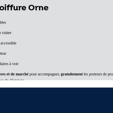
oiffure Orne
bles
 visiter
 accessible
teur
aires à voir
res et de marché
pour accompagner,
gratuitement
les porteurs de pr
ses de décisions.
 plan simplifié