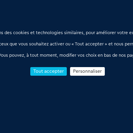
Nous contacter
D
 des cookies et technologies similaires, pour améliorer votre ex
02 54 56 03 17
R
eux que vous souhaitez activer ou « Tout accepter » et nous perm
Contactez-nous
l
d
Villes et Territoires
Notre solution
P
Vous pouvez, à tout moment, modifier vos choix en bas de nos pa
Offres Pro
Actualités
p
Qui sommes nous ?
1
Tout accepter
Personnaliser
R
C
Conditions Générales de Vente & d’Utilisation
 Annonces du Commerce 2011-2026 – Tous droits réservés – réalisé par
Dare 