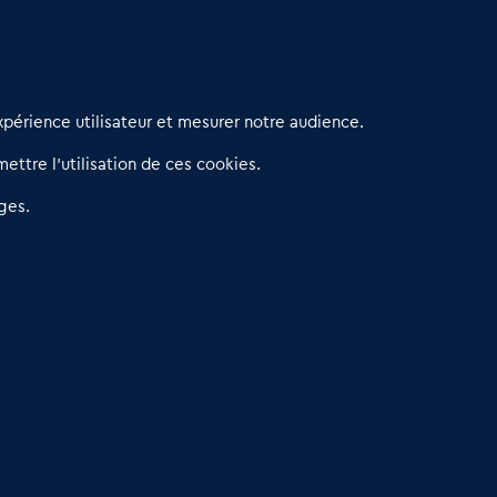
erniers articles
périence utilisateur et mesurer notre audience.
éseau 3C : un partenaire national dédié aux transactions
ettre l’utilisation de ces cookies.
’entreprises et de commerces
etitscommerces : Un partenariat au service du commerce de
ges.
roximité et des territoires
er Baromètre de la transmission de fonds de commerce
eprendre un Restaurant Rapide
éder son Fonds de Commerce : Comment réussir sa vente
4.6
13 avis Google
Dare