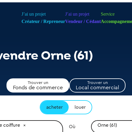
J’ai un projet
J’ai un projet
Service
Créateur / Repreneur
Vendeur / Cédant
Accompagneme
vendre Orne (61)
Trouver un
Trouver un
Fonds de commerce
Local commercial
acheter
louer
e coiffure
Orne (61)
Où