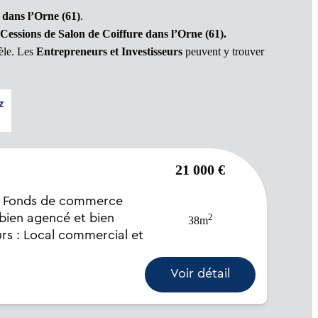
dans l’Orne (61)
.
essions de Salon de Coiffure
dans l’Orne (61).
dèle. Les
Entrepreneurs et Investisseurs
peuvent y trouver
21 000 €
ir. Fonds de commerce
2
 bien agencé et bien
38m
murs : Local commercial et
Voir détail