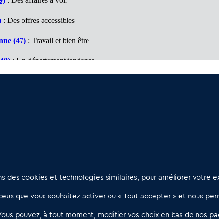
9)
: Des affaires à voir
)
: Des offres accessibles
nne (47)
: Travail et bien être
40)
: Un département tendance
antiques (64)
: Un marché à découvrir
 Travail et bien être
Nous contacter
D
 des cookies et technologies similaires, pour améliorer votre ex
02 54 56 03 17
R
eux que vous souhaitez activer ou « Tout accepter » et nous perm
Contactez-nous
l
d
Villes et Territoires
Notre solution
P
Vous pouvez, à tout moment, modifier vos choix en bas de nos pa