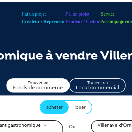
J’ai un projet
J’ai un projet
Service
Créateur / Repreneur
Vendeur / Cédant
Accompagneme
omique à vendre Vill
Trouver un
Trouver un
Fonds de commerce
Local commercial
acheter
louer
rant gastronomique
Villenave-d'Orn
Où