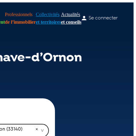
Professionnels
Collectivités
Actualités
Se connecter
nt
de l’immobilier
et territoires
et conseils
enave-d’Ornon
on (33140)