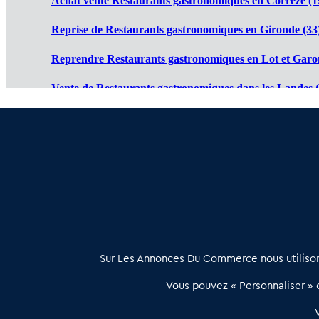
Achat vente Restaurants gastronomiques en Corrèze (1
Reprise de Restaurants gastronomiques en Gironde (33
Reprendre Restaurants gastronomiques en Lot et Garo
Vente de Restaurants gastronomiques dans les Landes (
Cession de Restaurants gastronomiques en Pyrénées Atl
Restaurant gastronomique à vendre en Dordogne (24)
:
À propos
Sur Les Annonces Du Commerce nous utilisons
Les Annonces du Commerce propose un outil unique de mise en
Vous pouvez « Personnaliser » c
relation qualifiée conçu pour les acteurs de l’immobilier commercia
et les collectivités territoriales, simple et intégrant une dimension