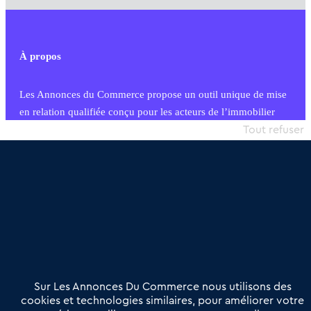
À propos
Les Annonces du Commerce propose un outil unique de mise
en relation qualifiée conçu pour les acteurs de l’immobilier
commercial et les collectivités territoriales, simple et intégrant
Tout refuser
une dimension humaine
Publier une annonce
Etre accompagné
Nous contacter
02 54 56 03 17
Contactez-nous
Villes et Territoires
Notre solution
Offres Pro
Sur Les Annonces Du Commerce nous utilisons des
Actualités
Qui sommes nous ?
cookies et technologies similaires, pour améliorer votre