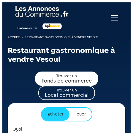
Panneau de gestion des cookies
ACCUEIL
>
RESTAURANT GASTRONOMIQUE À VENDRE VESOUL
Restaurant gastronomique à
vendre Vesoul
Trouver un
Fonds de commerce
Trouver un
Local commercial
acheter
louer
Quoi