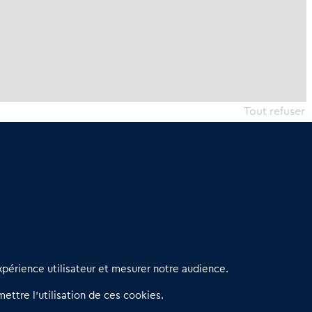
Tout refuser
erniers articles
périence utilisateur et mesurer notre audience.
éseau 3C : un partenaire national dédié aux transactions
ettre l’utilisation de ces cookies.
’entreprises et de commerces