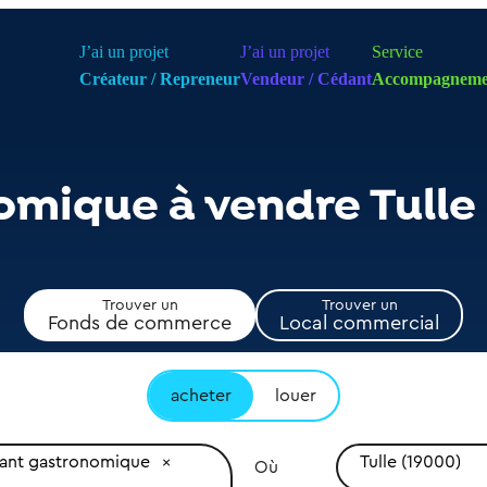
J’ai un projet
J’ai un projet
Service
Créateur / Repreneur
Vendeur / Cédant
Accompagneme
omique à vendre Tulle
Trouver un
Trouver un
Fonds de commerce
Local commercial
acheter
louer
rant gastronomique
Tulle (19000)
Où