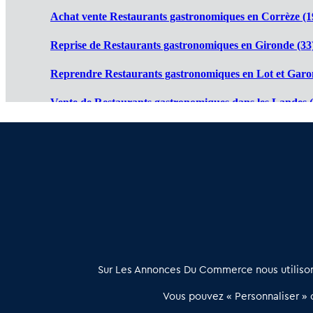
Achat vente Restaurants gastronomiques en Corrèze (1
Reprise de Restaurants gastronomiques en Gironde (33
Reprendre Restaurants gastronomiques en Lot et Garo
Vente de Restaurants gastronomiques dans les Landes (
Cession de Restaurants gastronomiques en Pyrénées Atl
Restaurant gastronomique à vendre en Dordogne (24)
:
À propos
Sur Les Annonces Du Commerce nous utilisons
Les Annonces du Commerce propose un outil unique de mise en
Vous pouvez « Personnaliser » c
relation qualifiée conçu pour les acteurs de l’immobilier commercia