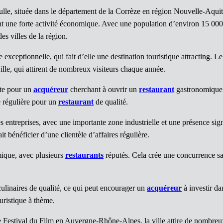
Tulle, située dans le département de la Corrèze en région Nouvelle-Aqui
ayant une forte activité économique. Avec une population d’environ 15 000
es villes de la région.
e exceptionnelle, qui fait d’elle une destination touristique attracting. L
ille, qui attirent de nombreux visiteurs chaque année.
ante pour un
acquéreur
cherchant à ouvrir un
restaurant
gastronomique. 
e régulière pour un
restaurant
de qualité.
es entreprises, avec une importante zone industrielle et une présence sig
 bénéficier d’une clientèle d’affaires régulière.
mique, avec plusieurs
restaurants
réputés. Cela crée une concurrence sa
culinaires de qualité, ce qui peut encourager un
acquéreur
à investir d
ouristique à thème.
e Festival du Film en Auvergne-Rhône-Alpes, la ville attire de nombreu