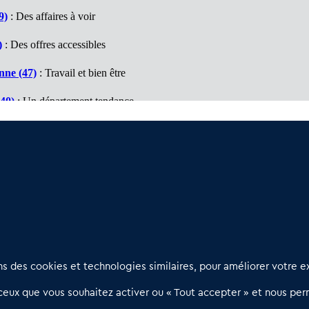
9)
: Des affaires à voir
)
: Des offres accessibles
nne (47)
: Travail et bien être
40)
: Un département tendance
antiques (64)
: Un marché à découvrir
 Travail et bien être
Nous contacter
D
 des cookies et technologies similaires, pour améliorer votre ex
02 54 56 03 17
R
eux que vous souhaitez activer ou « Tout accepter » et nous perm
Contactez-nous
l
d
Villes et Territoires