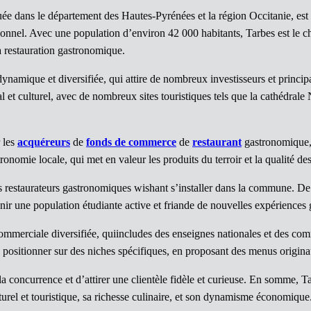
tuée dans le département des Hautes-Pyrénées et la région Occitanie, es
tionnel. Avec une population d’environ 42 000 habitants, Tarbes est le c
la restauration gastronomique.
namique et diversifiée, qui attire de nombreux investisseurs et princip
et culturel, avec de nombreux sites touristiques tels que la cathédral
r les
acquéreurs
de
fonds de commerce
de
restaurant
gastronomique, 
onomie locale, qui met en valeur les produits du terroir et la qualité des
les restaurateurs gastronomiques wishant s’installer dans la commune. De
nir une population étudiante active et friande de nouvelles expériences 
commerciale diversifiée, quiincludes des enseignes nationales et des c
positionner sur des niches spécifiques, en proposant des menus origin
 la concurrence et d’attirer une clientèle fidèle et curieuse. En somme, 
urel et touristique, sa richesse culinaire, et son dynamisme économique