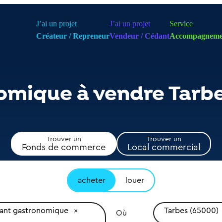
J’ai un projet
J’ai un projet
Service
Créateur / Repreneur
Vendeur / Cédant
Accompagneme
omique à vendre Tarb
Trouver un
Trouver un
Fonds de commerce
Local commercial
acheter
louer
rant gastronomique
Tarbes (65000)
Où