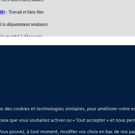
30)
: Travail et bien être
Un département tendance
Un marché à découvrir
vail et bien être
ntales (66)
: Département d'opportunités
Nous contacter
D
 des cookies et technologies similaires, pour améliorer votre ex
02 54 56 03 17
R
eux que vous souhaitez activer ou « Tout accepter » et nous perm
Contactez-nous
l
d
Villes et Territoires
Notre solution
P
Vous pouvez, à tout moment, modifier vos choix en bas de nos pa