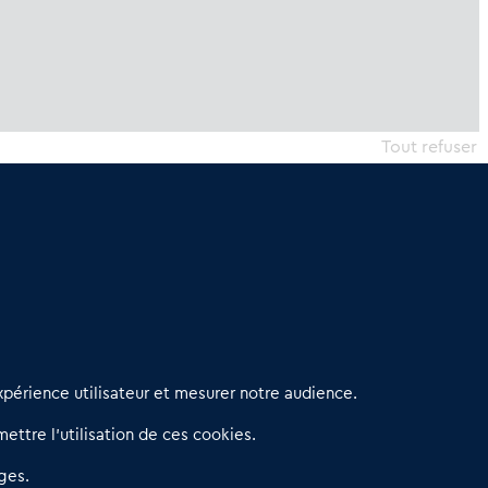
Tout refuser
erniers articles
périence utilisateur et mesurer notre audience.
éseau 3C : un partenaire national dédié aux transactions
ettre l’utilisation de ces cookies.
’entreprises et de commerces
etitscommerces : Un partenariat au service du commerce de
ges.