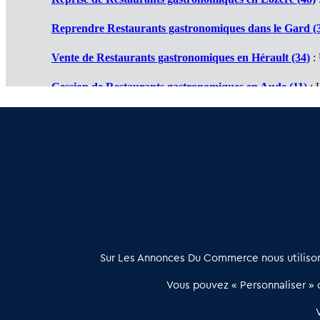
Reprendre Restaurants gastronomiques dans le Gard (
Vente de Restaurants gastronomiques en Hérault (34)
: 
Cession de Restaurants gastronomiques en Aude (11)
: 
Restaurant gastronomique à vendre en Ariège (09)
: Tra
Achat vente Restaurant gastronomique en Pyrénées Orie
À propos
Sur Les Annonces Du Commerce nous utilisons
Les Annonces du Commerce propose un outil unique de mise en
Vous pouvez « Personnaliser » c
relation qualifiée conçu pour les acteurs de l’immobilier commercia
et les collectivités territoriales, simple et intégrant une dimension