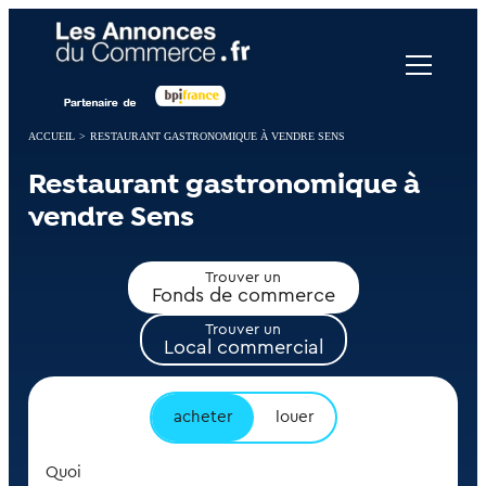
Panneau de gestion des cookies
ACCUEIL
>
RESTAURANT GASTRONOMIQUE À VENDRE SENS
Restaurant gastronomique à
vendre Sens
Trouver un
Fonds de commerce
Trouver un
Local commercial
acheter
louer
Quoi