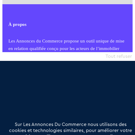
À propos
Les Annonces du Commerce propose un outil unique de mise
en relation qualifiée conçu pour les acteurs de l’immobilier
commercial et les collectivités territoriales, simple et intégrant
Tout refuser
une dimension humaine
Publier une annonce
Etre accompagné
Nous contacter
02 54 56 03 17
Contactez-nous
Villes et Territoires
Notre solution
Offres Pro
Sur Les Annonces Du Commerce nous utilisons des
Actualités
Qui sommes nous ?
cookies et technologies similaires, pour améliorer votre