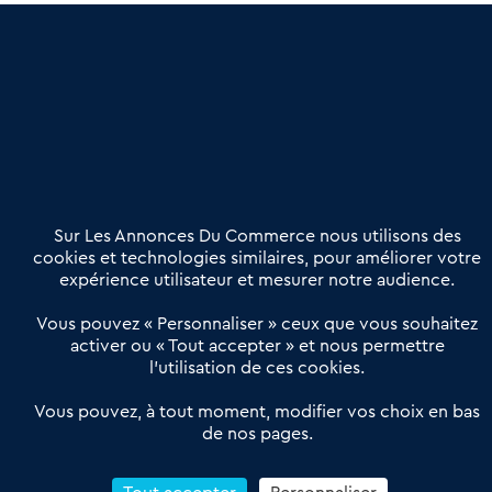
une dimension humaine
Publier une annonce
Etre accompagné
Nous contacter
02 54 56 03 17
Contactez-nous
Villes et Territoires
Notre solution
Offres Pro
Sur Les Annonces Du Commerce nous utilisons des
Actualités
Qui sommes nous ?
cookies et technologies similaires, pour améliorer votre
expérience utilisateur et mesurer notre audience.
Derniers articles
Vous pouvez « Personnaliser » ceux que vous souhaitez
activer ou « Tout accepter » et nous permettre
Réseau 3C : un partenaire national dédié aux transactions
l’utilisation de ces cookies.
d’entreprises et de commerces
Petitscommerces : Un partenariat au service du commerce de
Vous pouvez, à tout moment, modifier vos choix en bas
de nos pages.
proximité et des territoires
1er Baromètre de la transmission de fonds de commerce
Reprendre un Restaurant Rapide