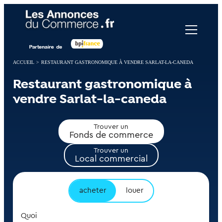
Panneau de gestion des cookies
ACCUEIL
>
RESTAURANT GASTRONOMIQUE À VENDRE SARLAT-LA-CANEDA
Restaurant gastronomique à
vendre Sarlat-la-caneda
Trouver un
Fonds de commerce
Trouver un
Local commercial
acheter
louer
Quoi