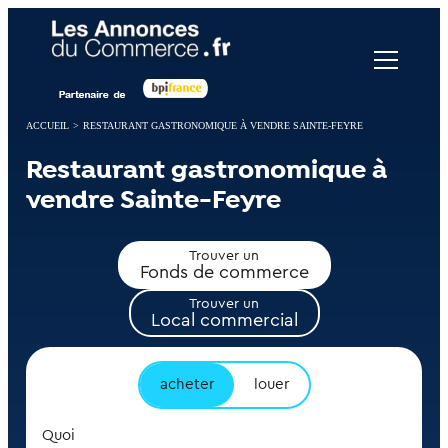
Panneau de gestion des cookies
ACCUEIL
>
RESTAURANT GASTRONOMIQUE À VENDRE SAINTE-FEYRE
Restaurant gastronomique à
vendre Sainte-Feyre
Trouver un
Fonds de commerce
Trouver un
Local commercial
acheter
louer
Quoi