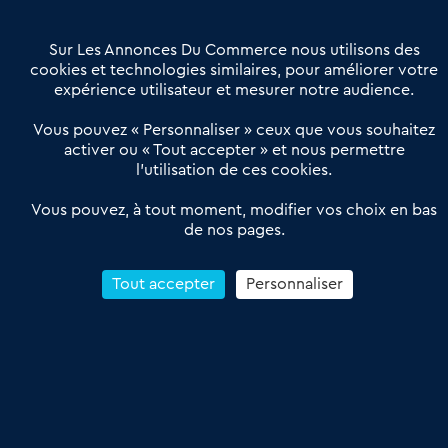
Contactez-nous
Villes et Territoires
Notre solution
Offres Pro
Sur Les Annonces Du Commerce nous utilisons des
Actualités
Qui sommes nous ?
cookies et technologies similaires, pour améliorer votre
expérience utilisateur et mesurer notre audience.
Derniers articles
Vous pouvez « Personnaliser » ceux que vous souhaitez
activer ou « Tout accepter » et nous permettre
Réseau 3C : un partenaire national dédié aux transactions
l’utilisation de ces cookies.
d’entreprises et de commerces
Petitscommerces : Un partenariat au service du commerce de
Vous pouvez, à tout moment, modifier vos choix en bas
de nos pages.
proximité et des territoires
1er Baromètre de la transmission de fonds de commerce
Reprendre un Restaurant Rapide
Tout accepter
Personnaliser
Céder son Fonds de Commerce : Comment réussir sa vente
4.6
13 avis Google
Conditions Générales de Vente & d’Utilisation