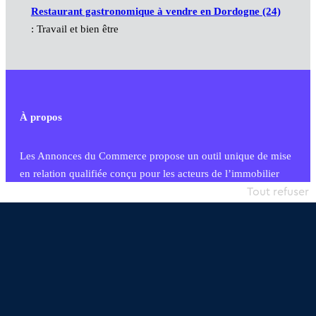
Restaurant gastronomique à vendre en Dordogne (24)
: Travail et bien être
À propos
Les Annonces du Commerce propose un outil unique de mise
en relation qualifiée conçu pour les acteurs de l’immobilier
commercial et les collectivités territoriales, simple et intégrant
Tout refuser
une dimension humaine
Publier une annonce
Etre accompagné
Nous contacter
02 54 56 03 17