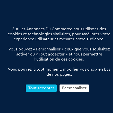
02 54 56 03 17
Contactez-nous
Villes et Territoires
Notre solution
Offres Pro
Sur Les Annonces Du Commerce nous utilisons des
Actualités
Qui sommes nous ?
cookies et technologies similaires, pour améliorer votre
expérience utilisateur et mesurer notre audience.
Derniers articles
Vous pouvez « Personnaliser » ceux que vous souhaitez
activer ou « Tout accepter » et nous permettre
Réseau 3C : un partenaire national dédié aux transactions
l’utilisation de ces cookies.
d’entreprises et de commerces
Petitscommerces : Un partenariat au service du commerce de
Vous pouvez, à tout moment, modifier vos choix en bas
de nos pages.
proximité et des territoires
1er Baromètre de la transmission de fonds de commerce
Reprendre un Restaurant Rapide
Tout accepter
Personnaliser
Céder son Fonds de Commerce : Comment réussir sa vente
4.6
13 avis Google