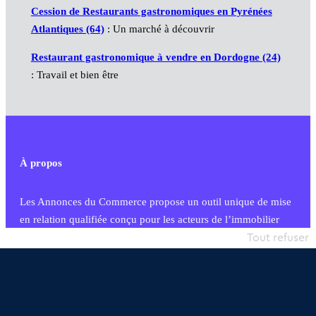
Cession de Restaurants gastronomiques en Pyrénées
Atlantiques (64)
: Un marché à découvrir
Restaurant gastronomique à vendre en Dordogne (24)
: Travail et bien être
À propos
Les Annonces du Commerce propose un outil unique de mise
en relation qualifiée conçu pour les acteurs de l’immobilier
commercial et les collectivités territoriales, simple et intégrant
Tout refuser
une dimension humaine
Publier une annonce
Etre accompagné
Nous contacter