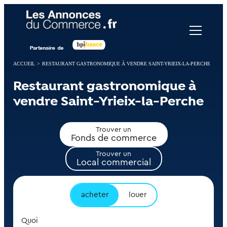
Panneau de gestion des cookies
ACCUEIL
>
RESTAURANT GASTRONOMIQUE À VENDRE SAINT-YRIEIX-LA-PERCHE
Restaurant gastronomique à
vendre Saint-Yrieix-la-Perche
Trouver un
Fonds de commerce
Trouver un
Local commercial
acheter
louer
Quoi