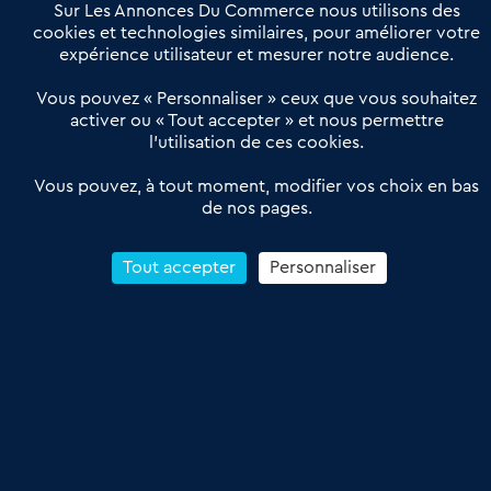
Offres Pro
Sur Les Annonces Du Commerce nous utilisons des
Actualités
Qui sommes nous ?
cookies et technologies similaires, pour améliorer votre
expérience utilisateur et mesurer notre audience.
Derniers articles
Vous pouvez « Personnaliser » ceux que vous souhaitez
activer ou « Tout accepter » et nous permettre
Réseau 3C : un partenaire national dédié aux transactions
l’utilisation de ces cookies.
d’entreprises et de commerces
Petitscommerces : Un partenariat au service du commerce de
Vous pouvez, à tout moment, modifier vos choix en bas
de nos pages.
proximité et des territoires
1er Baromètre de la transmission de fonds de commerce
Reprendre un Restaurant Rapide
Tout accepter
Personnaliser
Céder son Fonds de Commerce : Comment réussir sa vente
4.6
13 avis Google
Conditions Générales de Vente & d’Utilisation
Les Annonces du Commerce 2011-2026 – Tous droits réservés – réalisé
par
Dare Dare