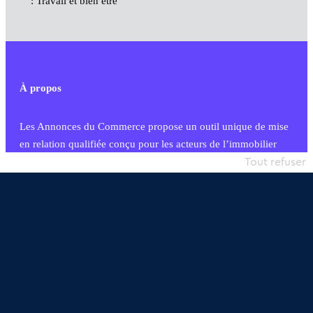
: Travail et bien être
À propos
Les Annonces du Commerce propose un outil unique de mise
en relation qualifiée conçu pour les acteurs de l’immobilier
commercial et les collectivités territoriales, simple et intégrant
Tout refuser
une dimension humaine
Publier une annonce
Etre accompagné
Nous contacter
02 54 56 03 17
Contactez-nous
Villes et Territoires
Notre solution