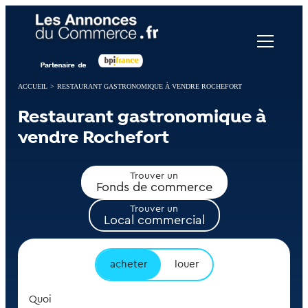
Panneau de gestion des cookies
ACCUEIL
>
RESTAURANT GASTRONOMIQUE À VENDRE ROCHEFORT
Restaurant gastronomique à
vendre Rochefort
Trouver un
Fonds de commerce
Trouver un
Local commercial
acheter
louer
Quoi