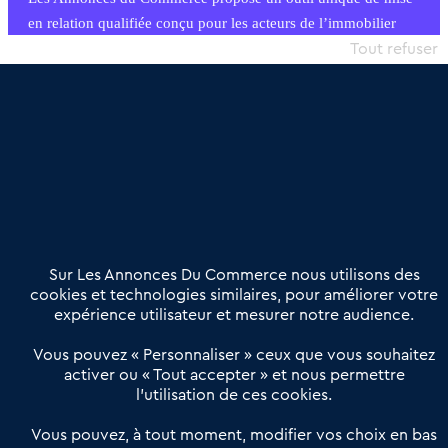
en relation qualifiée conçu pour les acteurs de l’immobilier
commercial et les collectivités territoriales, simple et intégrant
Tout refuser
une dimension humaine
Publier une annonce
Etre accompagné
Nous contacter
02 54 56 03 17
Contactez-nous
Villes et Territoires
Notre solution
Offres Pro
Sur Les Annonces Du Commerce nous utilisons des
Actualités
Qui sommes nous ?
cookies et technologies similaires, pour améliorer votre
expérience utilisateur et mesurer notre audience.
Derniers articles
Vous pouvez « Personnaliser » ceux que vous souhaitez
activer ou « Tout accepter » et nous permettre
Réseau 3C : un partenaire national dédié aux transactions
l’utilisation de ces cookies.
d’entreprises et de commerces
Petitscommerces : Un partenariat au service du commerce de
Vous pouvez, à tout moment, modifier vos choix en bas