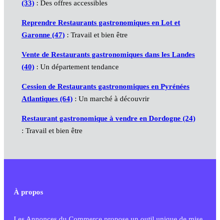
(33)
: Des offres accessibles
Reprendre Restaurants gastronomiques en Lot et
Garonne (47)
: Travail et bien être
Vente de Restaurants gastronomiques dans les Landes
(40)
: Un département tendance
Cession de Restaurants gastronomiques en Pyrénées
Atlantiques (64)
: Un marché à découvrir
Restaurant gastronomique à vendre en Dordogne (24)
: Travail et bien être
À propos
Les Annonces du Commerce propose un outil unique de mise