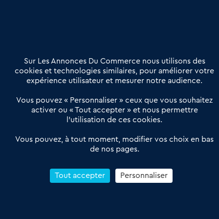
Nous contacter
02 54 56 03 17
Contactez-nous
Villes et Territoires
Notre solution
Offres Pro
Sur Les Annonces Du Commerce nous utilisons des
Actualités
Qui sommes nous ?
cookies et technologies similaires, pour améliorer votre
expérience utilisateur et mesurer notre audience.
Derniers articles
Vous pouvez « Personnaliser » ceux que vous souhaitez
activer ou « Tout accepter » et nous permettre
Réseau 3C : un partenaire national dédié aux transactions
l’utilisation de ces cookies.
d’entreprises et de commerces
Petitscommerces : Un partenariat au service du commerce de
Vous pouvez, à tout moment, modifier vos choix en bas
de nos pages.
proximité et des territoires
1er Baromètre de la transmission de fonds de commerce
Reprendre un Restaurant Rapide
Tout accepter
Personnaliser
Céder son Fonds de Commerce : Comment réussir sa vente
4.6
13 avis Google