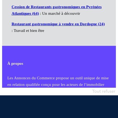
Cession de Restaurants gastronomiques en Pyrénées
Atlantiques (64)
: Un marché à découvrir
Restaurant gastronomique à vendre en Dordogne (24)
: Travail et bien être
À propos
Les Annonces du Commerce propose un outil unique de mise
en relation qualifiée conçu pour les acteurs de l’immobilier
commercial et les collectivités territoriales, simple et intégrant
Tout refuser
une dimension humaine
Publier une annonce
Etre accompagné