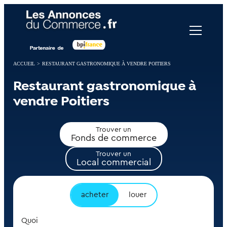
Panneau de gestion des cookies
ACCUEIL
>
RESTAURANT GASTRONOMIQUE À VENDRE POITIERS
Restaurant gastronomique à
vendre Poitiers
Trouver un
Fonds de commerce
Trouver un
Local commercial
acheter
louer
Quoi