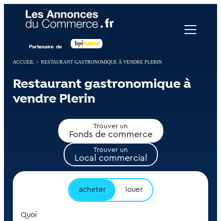
Panneau de gestion des cookies
ACCUEIL
>
RESTAURANT GASTRONOMIQUE À VENDRE PLERIN
Restaurant gastronomique à
vendre Plerin
Trouver un
Fonds de commerce
Trouver un
Local commercial
acheter
louer
Quoi