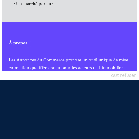
: Un marché porteur
À propos
Les Annonces du Commerce propose un outil unique de mise
en relation qualifiée conçu pour les acteurs de l’immobilier
commercial et les collectivités territoriales, simple et intégrant
Tout refuser
une dimension humaine
Publier une annonce
Etre accompagné
Nous contacter
02 54 56 03 17
Contactez-nous
Villes et Territoires