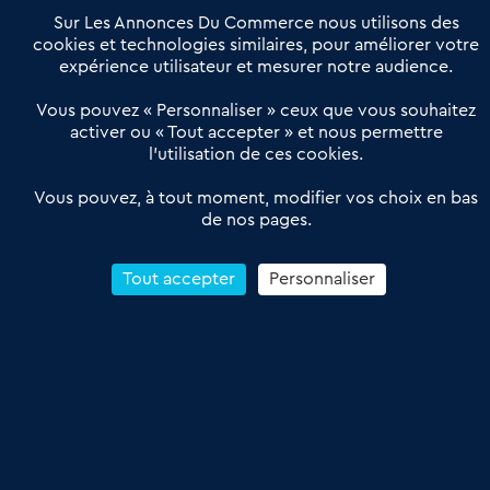
Notre solution
Offres Pro
Sur Les Annonces Du Commerce nous utilisons des
Actualités
Qui sommes nous ?
cookies et technologies similaires, pour améliorer votre
expérience utilisateur et mesurer notre audience.
Derniers articles
Vous pouvez « Personnaliser » ceux que vous souhaitez
activer ou « Tout accepter » et nous permettre
Réseau 3C : un partenaire national dédié aux transactions
l’utilisation de ces cookies.
d’entreprises et de commerces
Petitscommerces : Un partenariat au service du commerce de
Vous pouvez, à tout moment, modifier vos choix en bas
de nos pages.
proximité et des territoires
1er Baromètre de la transmission de fonds de commerce
Reprendre un Restaurant Rapide
Tout accepter
Personnaliser
Céder son Fonds de Commerce : Comment réussir sa vente
4.6
13 avis Google
Conditions Générales de Vente & d’Utilisation
Les Annonces du Commerce 2011-2026 – Tous droits réservés – réalisé
par
Dare Dare