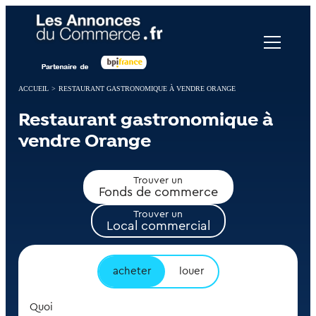
Panneau de gestion des cookies
ACCUEIL
>
RESTAURANT GASTRONOMIQUE À VENDRE ORANGE
Restaurant gastronomique à
vendre Orange
Trouver un
Fonds de commerce
Trouver un
Local commercial
acheter
louer
Quoi