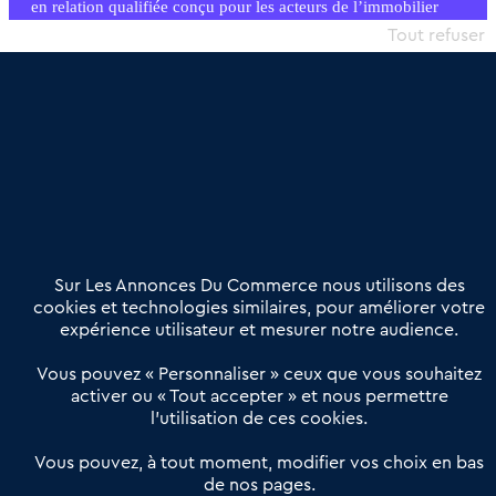
en relation qualifiée conçu pour les acteurs de l’immobilier
commercial et les collectivités territoriales, simple et intégrant
Tout refuser
une dimension humaine
Publier une annonce
Etre accompagné
Nous contacter
02 54 56 03 17
Contactez-nous
Villes et Territoires
Notre solution
Offres Pro
Sur Les Annonces Du Commerce nous utilisons des
Actualités
Qui sommes nous ?
cookies et technologies similaires, pour améliorer votre
expérience utilisateur et mesurer notre audience.
Derniers articles
Vous pouvez « Personnaliser » ceux que vous souhaitez
activer ou « Tout accepter » et nous permettre
Réseau 3C : un partenaire national dédié aux transactions
l’utilisation de ces cookies.
d’entreprises et de commerces
Petitscommerces : Un partenariat au service du commerce de
Vous pouvez, à tout moment, modifier vos choix en bas
de nos pages.
proximité et des territoires